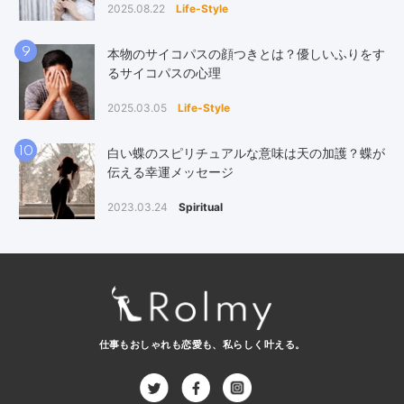
2025.08.22
Life-Style
9
本物のサイコパスの顔つきとは？優しいふりをす
るサイコパスの心理
2025.03.05
Life-Style
10
白い蝶のスピリチュアルな意味は天の加護？蝶が
伝える幸運メッセージ
2023.03.24
Spiritual
仕事もおしゃれも恋愛も、
私らしく叶える。