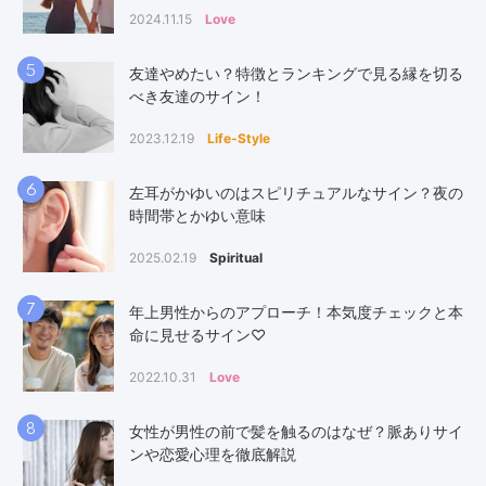
2024.11.15
Love
5
友達やめたい？特徴とランキングで見る縁を切る
べき友達のサイン！
2023.12.19
Life-Style
6
左耳がかゆいのはスピリチュアルなサイン？夜の
時間帯とかゆい意味
2025.02.19
Spiritual
7
年上男性からのアプローチ！本気度チェックと本
命に見せるサイン♡
2022.10.31
Love
8
女性が男性の前で髪を触るのはなぜ？脈ありサイ
ンや恋愛心理を徹底解説