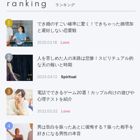
ranking
ランキング
1
でき婚のすごい確率に驚く！できちゃった婚増加
と避妊しない恋愛観
2025.03.18
Love
2
人を苦しめた人の末路は悲惨！スピリチュアル的
な天の報いと時期
2023.04.12
Spiritual
3
電話でできるゲーム20選！カップル向けの遊びや
心理テストを紹介
2022.02.02
Love
4
男は告白を振ったあとに後悔する？振った相手を
好きになる男性の本音