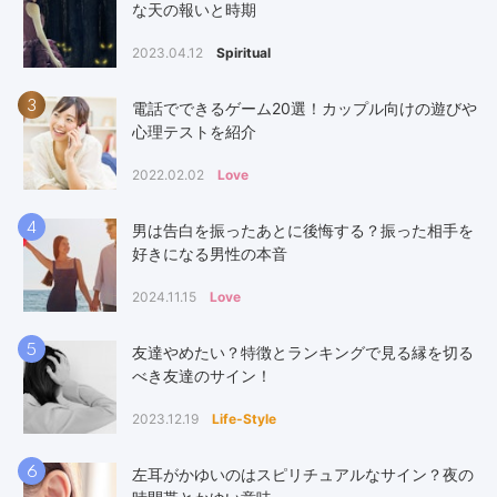
な天の報いと時期
2023.04.12
Spiritual
3
電話でできるゲーム20選！カップル向けの遊びや
心理テストを紹介
2022.02.02
Love
4
男は告白を振ったあとに後悔する？振った相手を
好きになる男性の本音
2024.11.15
Love
5
友達やめたい？特徴とランキングで見る縁を切る
べき友達のサイン！
2023.12.19
Life-Style
6
左耳がかゆいのはスピリチュアルなサイン？夜の