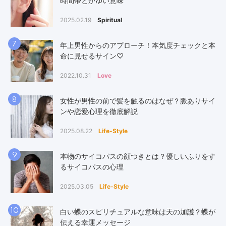
時間帯とかゆい意味
2025.02.19
Spiritual
7
年上男性からのアプローチ！本気度チェックと本
命に見せるサイン♡
2022.10.31
Love
8
女性が男性の前で髪を触るのはなぜ？脈ありサイ
ンや恋愛心理を徹底解説
2025.08.22
Life-Style
9
本物のサイコパスの顔つきとは？優しいふりをす
るサイコパスの心理
2025.03.05
Life-Style
10
白い蝶のスピリチュアルな意味は天の加護？蝶が
伝える幸運メッセージ