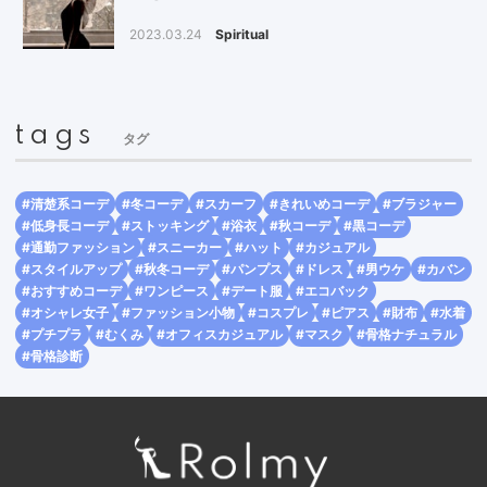
2023.03.24
Spiritual
tags
タグ
#清楚系コーデ
#冬コーデ
#スカーフ
#きれいめコーデ
#ブラジャー
#低身長コーデ
#ストッキング
#浴衣
#秋コーデ
#黒コーデ
#通勤ファッション
#スニーカー
#ハット
#カジュアル
#スタイルアップ
#秋冬コーデ
#パンプス
#ドレス
#男ウケ
#カバン
#おすすめコーデ
#ワンピース
#デート服
#エコバック
#オシャレ女子
#ファッション小物
#コスプレ
#ピアス
#財布
#水着
#プチプラ
#むくみ
#オフィスカジュアル
#マスク
#骨格ナチュラル
#骨格診断