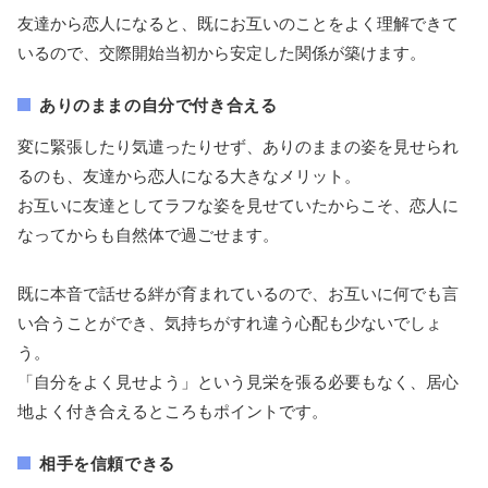
友達から恋人になると、既にお互いのことをよく理解できて
いるので、交際開始当初から安定した関係が築けます。
ありのままの自分で付き合える
変に緊張したり気遣ったりせず、ありのままの姿を見せられ
るのも、友達から恋人になる大きなメリット。
お互いに友達としてラフな姿を見せていたからこそ、恋人に
なってからも自然体で過ごせます。
既に本音で話せる絆が育まれているので、お互いに何でも言
い合うことができ、気持ちがすれ違う心配も少ないでしょ
う。
「自分をよく見せよう」という見栄を張る必要もなく、居心
地よく付き合えるところもポイントです。
相手を信頼できる