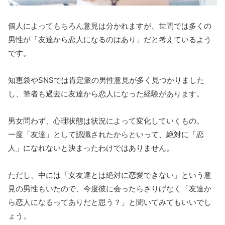
個人によってもちろん意見は分かれますが、世間では多くの
男性が「友達から恋人になるのはあり」だと考えているよう
です。
知恵袋やSNSでは肯定派の男性意見が多く見つかりました
し、筆者も過去に友達から恋人になった経験があります。
男女問わず、心理状態は状況によって変化していくもの。
一度「友達」として認識されたからといって、絶対に「恋
人」になれないと決まったわけではありません。
ただし、中には「女友達とは絶対に恋愛できない」という意
見の男性もいたので、今度彼に会ったらさりげなく「友達か
ら恋人になるってありだと思う？」と聞いてみてもいいでし
ょう。