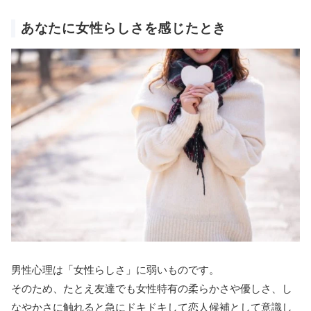
あなたに女性らしさを感じたとき
男性心理は「女性らしさ」に弱いものです。
そのため、たとえ友達でも女性特有の柔らかさや優しさ、し
なやかさに触れると急にドキドキして恋人候補として意識し