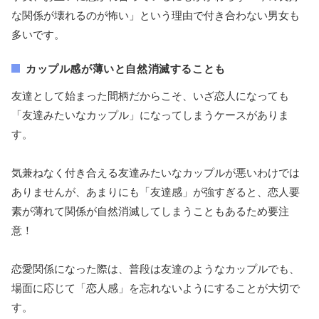
な関係が壊れるのが怖い」という理由で付き合わない男女も
多いです。
カップル感が薄いと自然消滅することも
友達として始まった間柄だからこそ、いざ恋人になっても
「友達みたいなカップル」になってしまうケースがありま
す。
気兼ねなく付き合える友達みたいなカップルが悪いわけでは
ありませんが、あまりにも「友達感」が強すぎると、恋人要
素が薄れて関係が自然消滅してしまうこともあるため要注
意！
恋愛関係になった際は、普段は友達のようなカップルでも、
場面に応じて「恋人感」を忘れないようにすることが大切で
す。