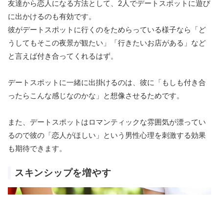
友達から恋人になる方法として、2人でデートスポットに遊び
に出かけるのも有効です。
彼がデートスポットに行くのをためらっている様子なら「ど
うしてもそこの夜景が観たい」「行きたいお店がある」など
と言えば付き合ってくれるはず。
デートスポットに一緒に出掛けるのは、彼に「もしも付き合
ったらこんな感じなのかな」と想像させるためです。
また、デートスポットはロマンティックな雰囲気が漂ってい
るので彼の「恋人がほしい」という男性心理を刺激する効果
も期待できます。
スキンシップを増やす