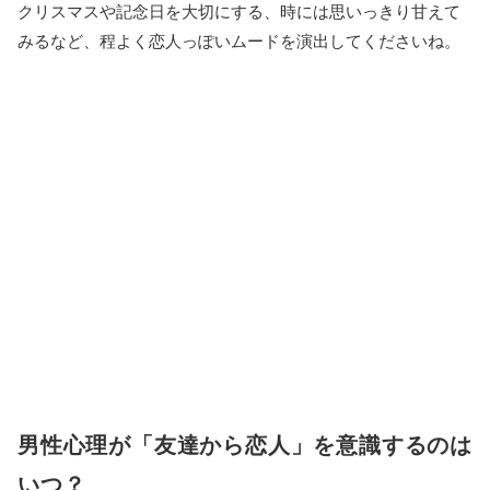
クリスマスや記念日を大切にする、時には思いっきり甘えて
みるなど、程よく恋人っぽいムードを演出してくださいね。
男性心理が「友達から恋人」を意識するのは
いつ？