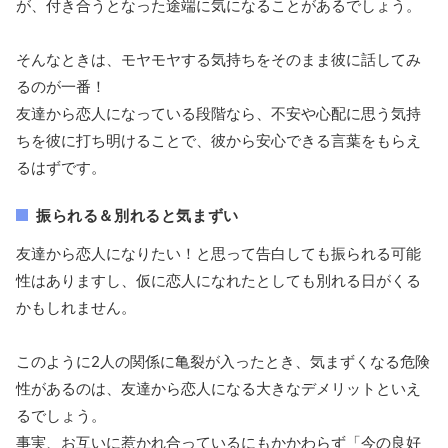
が、付き合うとなった途端に気になることがあるでしょう。
そんなときは、モヤモヤする気持ちをそのまま彼に話してみ
るのが一番！
友達から恋人になっている段階なら、不安や心配に思う気持
ちを彼に打ち明けることで、彼から安心できる言葉をもらえ
るはずです。
振られる＆別れると気まずい
友達から恋人になりたい！と思って告白しても振られる可能
性はありますし、仮に恋人になれたとしても別れる日がくる
かもしれません。
このように2人の関係に亀裂が入ったとき、気まずくなる危険
性があるのは、友達から恋人になる大きなデメリットといえ
るでしょう。
事実、お互いに惹かれ合っているにもかかわらず「今の良好