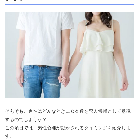
そもそも、男性はどんなときに女友達を恋人候補として意識
するのでしょうか？
この項目では、男性心理が動かされるタイミングを紹介しま
す。