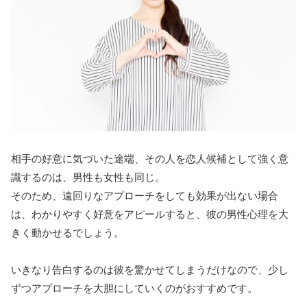
相手の好意に気づいた途端、その人を恋人候補として強く意
識するのは、男性も女性も同じ。
そのため、遠回りなアプローチをしても効果が出ない場合
は、わかりやすく好意をアピールすると、彼の男性心理を大
きく動かせるでしょう。
いきなり告白するのは彼を驚かせてしまうだけなので、少し
ずつアプローチを大胆にしていくのがおすすめです。