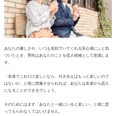
あなたの優しさや、いつも笑顔でいてくれる安心感にふと気
づいたとき、男性はあなたのことを恋人候補として意識しま
す。
「友達でこれだけ楽しいなら、付き合えばもっと楽しいので
はないか」と彼に想像させられれば、あなたは友達から恋人
になることができるでしょう。
そのためにはまず「あなたと一緒にいると楽しい」と彼に思
ってもらわなくてはいけません。