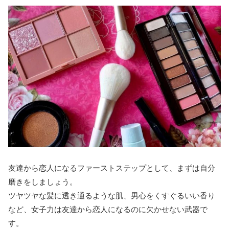
友達から恋人になるファーストステップとして、まずは自分
磨きをしましょう。
ツヤツヤな髪に透き通るような肌、男心をくすぐるいい香り
など、女子力は友達から恋人になるのに欠かせない武器で
す。