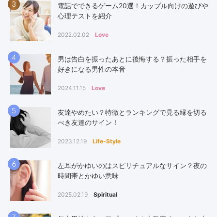
3
電話でできるゲーム20選！カップル向けの遊びや
心理テストを紹介
2022.02.02
Love
4
男は告白を振ったあとに後悔する？振った相手を
好きになる男性の本音
2024.11.15
Love
5
友達やめたい？特徴とランキングで見る縁を切る
べき友達のサイン！
2023.12.19
Life-Style
6
左耳がかゆいのはスピリチュアルなサイン？夜の
時間帯とかゆい意味
2025.02.19
Spiritual