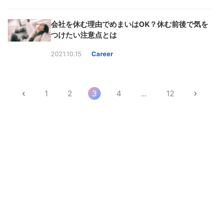
会社を休む理由でめまいはOK？休む前後で気を
つけたい注意点とは
2021.10.15
Career
1
2
3
4
...
12