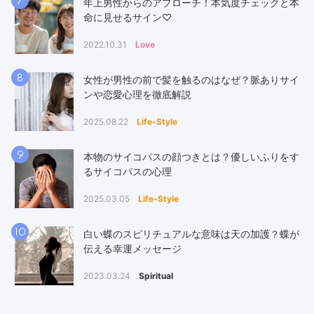
7
年上男性からのアプローチ！本気度チェックと本
命に見せるサイン♡
2022.10.31
Love
8
女性が男性の前で髪を触るのはなぜ？脈ありサイ
ンや恋愛心理を徹底解説
2025.08.22
Life-Style
9
本物のサイコパスの顔つきとは？優しいふりをす
るサイコパスの心理
2025.03.05
Life-Style
10
白い蝶のスピリチュアルな意味は天の加護？蝶が
伝える幸運メッセージ
2023.03.24
Spiritual