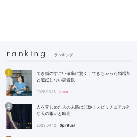
ranking
ランキング
1
でき婚のすごい確率に驚く！できちゃった婚増加
と避妊しない恋愛観
2025.03.18
Love
2
人を苦しめた人の末路は悲惨！スピリチュアル的
な天の報いと時期
2023.04.12
Spiritual