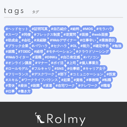
tags
タグ
#ヘッドセット
#証明写真
#自己紹介
#給料
#MOS
#モラハラ
#スーツ
#同僚
#フレックス制度
#逆質問
#面接
#web面接
#助成金
#会社
#未経験
#Webデザイナー
#仕事辛い
#業務委託
#ブラック企業
#パワハラ
#セクハラ
#OL
#能力
#確定申告
#勉強
#就職
#TOEIC
#経理
#モチベーション
#クラウドソーシング
#Webライター
#退職
#DINKs
#自己肯定感
#パソコン
#オンライン講座
#マナー
#ポイ活
#上司
#個人事業主
#ロールモデル
#フルキャリ
#SNS
#仕事術
#キャリア女子
#フリーランス
#デスクワーク
#部下
#コミュニケーション
#投資
#スキル
#ワークライフバランス
#起業
#資格
#事務職
#転職
#育休
#産休
#副業
#派遣
#在宅ワーク
#テレワーク
#職場
#仕事
#働き方