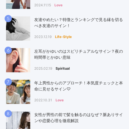
2024.11.15
Love
5
友達やめたい？特徴とランキングで見る縁を切る
べき友達のサイン！
2023.12.19
Life-Style
6
左耳がかゆいのはスピリチュアルなサイン？夜の
時間帯とかゆい意味
2025.02.19
Spiritual
7
年上男性からのアプローチ！本気度チェックと本
命に見せるサイン♡
2022.10.31
Love
8
女性が男性の前で髪を触るのはなぜ？脈ありサイ
ンや恋愛心理を徹底解説