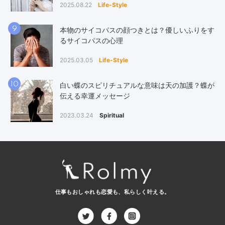
2025.08.22
Life-Style
9
本物のサイコパスの顔つきとは？優しいふりをす
るサイコパスの心理
2025.03.05
Life-Style
10
白い蝶のスピリチュアルな意味は天の加護？蝶が
伝える幸運メッセージ
2023.03.24
Spiritual
仕事もおしゃれも恋愛も、
私らしく叶える。