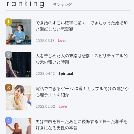
ranking
ランキング
1
でき婚のすごい確率に驚く！できちゃった婚増加
と避妊しない恋愛観
2025.03.18
Love
2
人を苦しめた人の末路は悲惨！スピリチュアル的
な天の報いと時期
2023.04.12
Spiritual
3
電話でできるゲーム20選！カップル向けの遊びや
心理テストを紹介
2022.02.02
Love
4
男は告白を振ったあとに後悔する？振った相手を
好きになる男性の本音