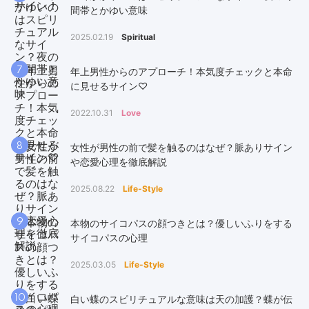
間帯とかゆい意味
2025.02.19
Spiritual
7
年上男性からのアプローチ！本気度チェックと本命
に見せるサイン♡
2022.10.31
Love
8
女性が男性の前で髪を触るのはなぜ？脈ありサイン
や恋愛心理を徹底解説
2025.08.22
Life-Style
9
本物のサイコパスの顔つきとは？優しいふりをする
サイコパスの心理
2025.03.05
Life-Style
10
白い蝶のスピリチュアルな意味は天の加護？蝶が伝