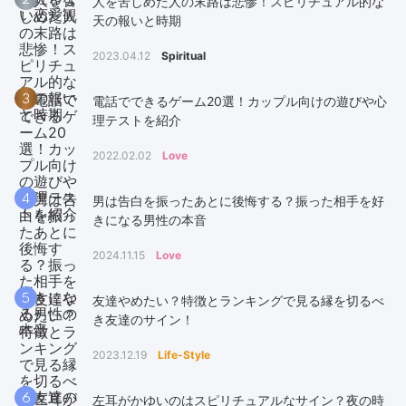
人を苦しめた人の末路は悲惨！スピリチュアル的な
天の報いと時期
2023.04.12
Spiritual
3
電話でできるゲーム20選！カップル向けの遊びや心
理テストを紹介
2022.02.02
Love
4
男は告白を振ったあとに後悔する？振った相手を好
きになる男性の本音
2024.11.15
Love
5
友達やめたい？特徴とランキングで見る縁を切るべ
き友達のサイン！
2023.12.19
Life-Style
6
左耳がかゆいのはスピリチュアルなサイン？夜の時