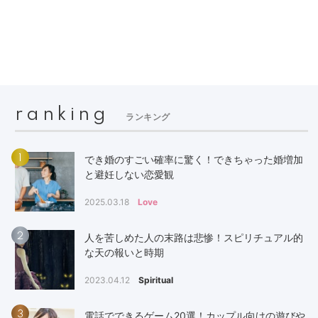
ranking
ランキング
1
でき婚のすごい確率に驚く！できちゃった婚増加
と避妊しない恋愛観
2025.03.18
Love
2
人を苦しめた人の末路は悲惨！スピリチュアル的
な天の報いと時期
2023.04.12
Spiritual
3
電話でできるゲーム20選！カップル向けの遊びや