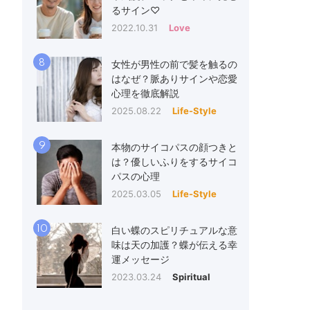
るサイン♡
2022.10.31
Love
8
女性が男性の前で髪を触るの
はなぜ？脈ありサインや恋愛
心理を徹底解説
2025.08.22
Life-Style
9
本物のサイコパスの顔つきと
は？優しいふりをするサイコ
パスの心理
2025.03.05
Life-Style
10
白い蝶のスピリチュアルな意
味は天の加護？蝶が伝える幸
運メッセージ
2023.03.24
Spiritual