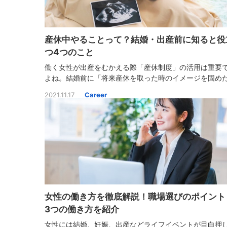
産休中やることって？結婚・出産前に知ると役
つ4つのこと
働く女性が出産をむかえる際「産休制度」の活用は重要
よね。結婚前に「将来産休を取った時のイメージを固め
い」と思われる方も多いはず。そこでこの記事では、今
2021.11.17
Career
心得ておくと役に立つ「産休中にやること」や、先輩達
をご紹介します。
女性の働き方を徹底解説！職場選びのポイント
3つの働き方を紹介
女性には結婚、妊娠、出産などライフイベントが目白押