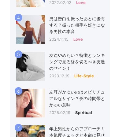
2022.02.02
Love
4
男は告白を振ったあとに後悔
する？振った相手を好きにな
る男性の本音
2024.11.15
Love
5
友達やめたい？特徴とランキ
ングで見る縁を切るべき友達
のサイン！
2023.12.19
Life-Style
6
左耳がかゆいのはスピリチュ
アルなサイン？夜の時間帯と
かゆい意味
2025.02.19
Spiritual
7
年上男性からのアプローチ！
本気度チェックと本命に見せ