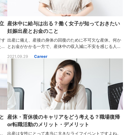
立
産休中に給与は出る？働く女子が知っておきたい
妊娠出産とお金のこと
です
出産に備え、産後の身体の回復のために不可欠な産休。何か
た
とお金がかかる一方で、産休中の収入減に不安を感じる人も
から
多いようです。産休中の給与は出る？かかるお金・もらえる
2021.09.29
Career
の声
お金は？今回は近い将来に妊娠・出産を控える女子にも知っ
て欲しいお金の話です。
と
産休・育休後のキャリアをどう考える？職場復帰
or転職活動のメリット・デメリット
し。
出産は女性にとって本当に大きなライフイベントですよね。