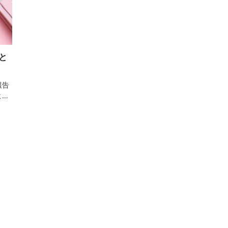
と
報告
よう
につ