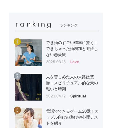
ranking
ランキング
1
でき婚のすごい確率に驚く！
できちゃった婚増加と避妊し
ない恋愛観
2025.03.18
Love
2
人を苦しめた人の末路は悲
惨！スピリチュアル的な天の
報いと時期
2023.04.12
Spiritual
3
電話でできるゲーム20選！カ
ップル向けの遊びや心理テス
トを紹介