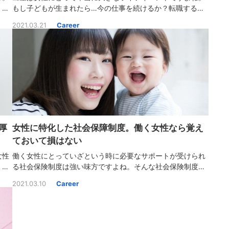
くな
もし子どもが生まれたら…今の仕事を続けるか？転職する
とも
か？悩む方も多いのでは。今回は産休・育休後に”職場復帰し
2021.03.21
Career
ワー
た場合”と”転職活動した場合”のメリット・デメリットを紹介
します。
厚
女性に特化した社会保障制度。働く女性なら覚え
ておいて損はない
女性
働く女性にとっていざという時に必要なサポートが受けられ
、福
る社会保険制度は強い味方ですよね。そんな社会保険制度の
して
中でも女性に特化したサポートはあるのでしょうか。今回は
2021.03.10
Career
福利
「働く女性なら覚えておいて損はない、女性に特化した社会
保険制度」を調査して記事にまとめました。