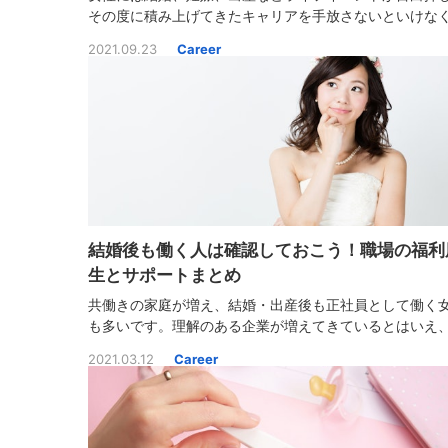
その度に積み上げてきたキャリアを手放さないといけな
ったり、ライフワークバランスが取れず悩んだりするこ
2021.09.23
Career
あります。ライフイベントに寄り添った働き方やライフ
クバランスのとれた働き方を見つけましょう。
結婚後も働く人は確認しておこう！職場の福利
生とサポートまとめ
共働きの家庭が増え、結婚・出産後も正社員として働く
も多いです。理解のある企業が増えてきているとはいえ
利厚生の充実度は会社によってさまざま。結婚後も安心
2021.03.12
Career
働くために、結婚・出産・復帰までに活用できる職場の
厚生やサポートをご紹介します。