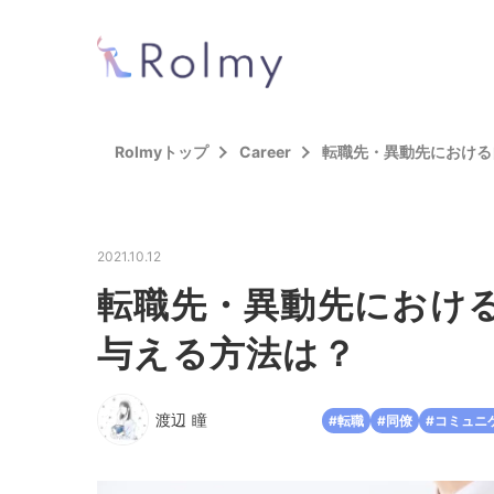
Rolmyトップ
Career
転職先・異動先における
2021.10.12
転職先・異動先におけ
与える方法は？
渡辺 瞳
#転職
#同僚
#コミュニ