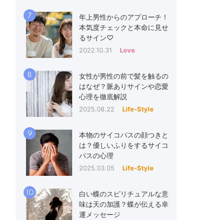
7
年上男性からのアプローチ！
本気度チェックと本命に見せ
るサイン♡
2022.10.31
Love
8
女性が男性の前で髪を触るの
はなぜ？脈ありサインや恋愛
心理を徹底解説
2025.08.22
Life-Style
9
本物のサイコパスの顔つきと
は？優しいふりをするサイコ
パスの心理
2025.03.05
Life-Style
10
白い蝶のスピリチュアルな意
味は天の加護？蝶が伝える幸
運メッセージ