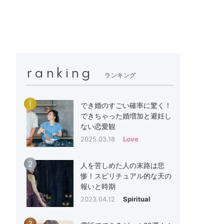
ranking
ランキング
1
でき婚のすごい確率に驚く！
できちゃった婚増加と避妊し
ない恋愛観
2025.03.18
Love
2
人を苦しめた人の末路は悲
惨！スピリチュアル的な天の
報いと時期
2023.04.12
Spiritual