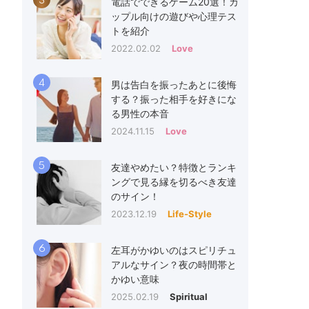
3
電話でできるゲーム20選！カ
ップル向けの遊びや心理テス
トを紹介
2022.02.02
Love
4
男は告白を振ったあとに後悔
する？振った相手を好きにな
る男性の本音
2024.11.15
Love
5
友達やめたい？特徴とランキ
ングで見る縁を切るべき友達
のサイン！
2023.12.19
Life-Style
6
左耳がかゆいのはスピリチュ
アルなサイン？夜の時間帯と
かゆい意味
2025.02.19
Spiritual