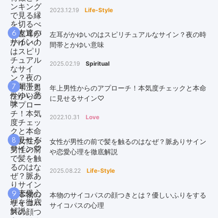
2023.12.19
Life-Style
6
左耳がかゆいのはスピリチュアルなサイン？夜の時
間帯とかゆい意味
2025.02.19
Spiritual
7
年上男性からのアプローチ！本気度チェックと本命
に見せるサイン♡
2022.10.31
Love
8
女性が男性の前で髪を触るのはなぜ？脈ありサイン
や恋愛心理を徹底解説
2025.08.22
Life-Style
9
本物のサイコパスの顔つきとは？優しいふりをする
サイコパスの心理