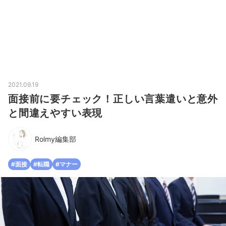
2021.09.19
面接前に要チェック！正しい言葉遣いと意外
と間違えやすい表現
Rolmy編集部
#面接
#転職
#マナー