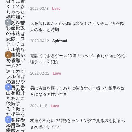
2025.03.18
Love
2
人を苦しめた人の末路は悲惨！スピリチュアル的な
天の報いと時期
2023.04.12
Spiritual
3
電話でできるゲーム20選！カップル向けの遊びや心
理テストを紹介
2022.02.02
Love
4
男は告白を振ったあとに後悔する？振った相手を好
きになる男性の本音
2024.11.15
Love
5
友達やめたい？特徴とランキングで見る縁を切るべ
き友達のサイン！