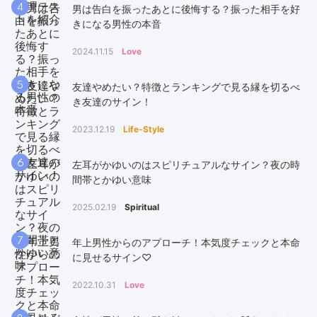
4
男は告白を振ったあとに後悔する？振った相手を好
きになる男性の本音
2024.11.15
Love
5
友達やめたい？特徴とランキングで見る縁を切るべ
き友達のサイン！
2023.12.19
Life-Style
6
左耳がかゆいのはスピリチュアルなサイン？夜の時
間帯とかゆい意味
2025.02.19
Spiritual
7
年上男性からのアプローチ！本気度チェックと本命
に見せるサイン♡
2022.10.31
Love