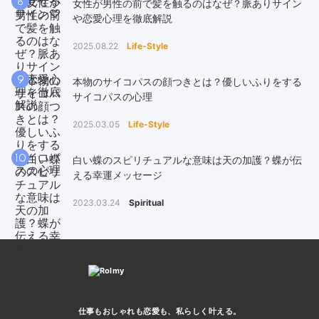
8
女性が男性の前で髪を触るのはなぜ？脈ありサイン
や恋愛心理を徹底解説
2025.08.22
Life-Style
9
本物のサイコパスの顔つきとは？優しいふりをする
サイコパスの心理
2025.03.05
Life-Style
10
白い蝶のスピリチュアルな意味は天の加護？蝶が伝
える幸運メッセージ
2023.03.24
Spiritual
仕事もおしゃれも恋愛も、
私らしく叶える。