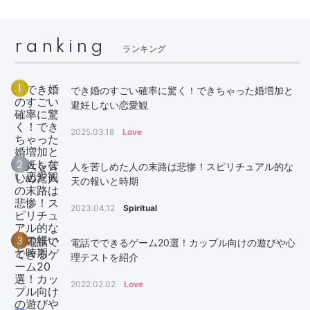
ranking
ランキング
1
でき婚のすごい確率に驚く！できちゃった婚増加と
避妊しない恋愛観
2025.03.18
Love
2
人を苦しめた人の末路は悲惨！スピリチュアル的な
天の報いと時期
2023.04.12
Spiritual
3
電話でできるゲーム20選！カップル向けの遊びや心
理テストを紹介
2022.02.02
Love