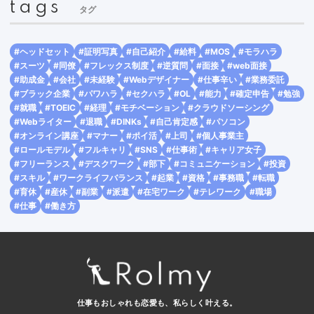
tags
タグ
#ヘッドセット
#証明写真
#自己紹介
#給料
#MOS
#モラハラ
#スーツ
#同僚
#フレックス制度
#逆質問
#面接
#web面接
#助成金
#会社
#未経験
#Webデザイナー
#仕事辛い
#業務委託
#ブラック企業
#パワハラ
#セクハラ
#OL
#能力
#確定申告
#勉強
#就職
#TOEIC
#経理
#モチベーション
#クラウドソーシング
#Webライター
#退職
#DINKs
#自己肯定感
#パソコン
#オンライン講座
#マナー
#ポイ活
#上司
#個人事業主
#ロールモデル
#フルキャリ
#SNS
#仕事術
#キャリア女子
#フリーランス
#デスクワーク
#部下
#コミュニケーション
#投資
#スキル
#ワークライフバランス
#起業
#資格
#事務職
#転職
#育休
#産休
#副業
#派遣
#在宅ワーク
#テレワーク
#職場
#仕事
#働き方
仕事もおしゃれも恋愛も、
私らしく叶える。