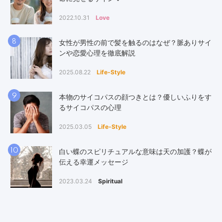
2022.10.31
Love
8
女性が男性の前で髪を触るのはなぜ？脈ありサイ
ンや恋愛心理を徹底解説
2025.08.22
Life-Style
9
本物のサイコパスの顔つきとは？優しいふりをす
るサイコパスの心理
2025.03.05
Life-Style
10
白い蝶のスピリチュアルな意味は天の加護？蝶が
伝える幸運メッセージ
2023.03.24
Spiritual