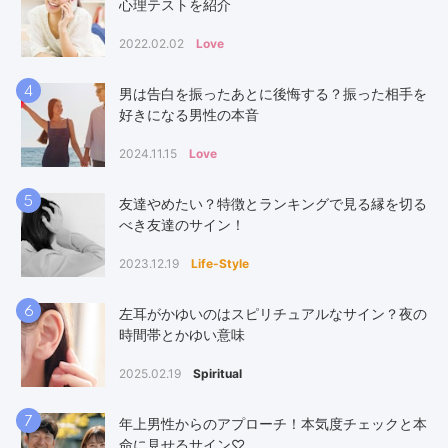
心理テストを紹介
2022.02.02
Love
4
男は告白を振ったあとに後悔する？振った相手を
好きになる男性の本音
2024.11.15
Love
5
友達やめたい？特徴とランキングで見る縁を切る
べき友達のサイン！
2023.12.19
Life-Style
6
左耳がかゆいのはスピリチュアルなサイン？夜の
時間帯とかゆい意味
2025.02.19
Spiritual
7
年上男性からのアプローチ！本気度チェックと本
命に見せるサイン♡