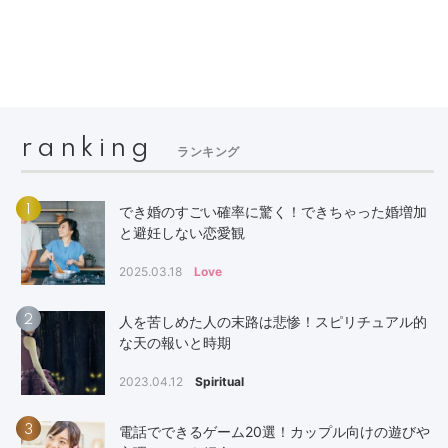
ranking
ランキング
1
でき婚のすごい確率に驚く！できちゃった婚増加
と避妊しない恋愛観
2025.03.18
Love
2
人を苦しめた人の末路は悲惨！スピリチュアル的
な天の報いと時期
2023.04.12
Spiritual
3
電話でできるゲーム20選！カップル向けの遊びや