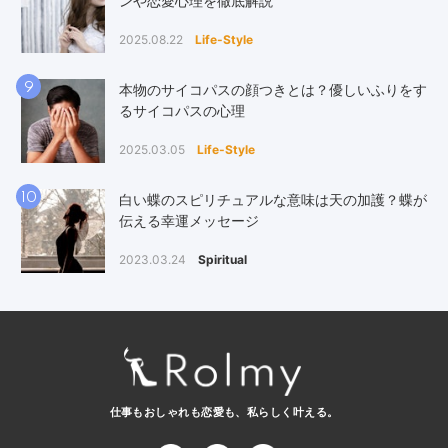
ンや恋愛心理を徹底解説
2025.08.22
Life-Style
9
本物のサイコパスの顔つきとは？優しいふりをす
るサイコパスの心理
2025.03.05
Life-Style
10
白い蝶のスピリチュアルな意味は天の加護？蝶が
伝える幸運メッセージ
2023.03.24
Spiritual
仕事もおしゃれも恋愛も、
私らしく叶える。