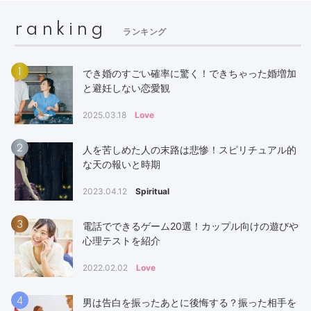
ranking
ランキング
1
でき婚のすごい確率に驚く！できちゃった婚増加
と避妊しない恋愛観
2025.03.18
Love
2
人を苦しめた人の末路は悲惨！スピリチュアル的
な天の報いと時期
2023.04.12
Spiritual
3
電話でできるゲーム20選！カップル向けの遊びや
心理テストを紹介
2022.02.02
Love
4
男は告白を振ったあとに後悔する？振った相手を