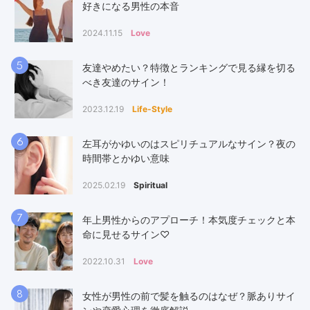
好きになる男性の本音
2024.11.15
Love
5
友達やめたい？特徴とランキングで見る縁を切る
べき友達のサイン！
2023.12.19
Life-Style
6
左耳がかゆいのはスピリチュアルなサイン？夜の
時間帯とかゆい意味
2025.02.19
Spiritual
7
年上男性からのアプローチ！本気度チェックと本
命に見せるサイン♡
2022.10.31
Love
8
女性が男性の前で髪を触るのはなぜ？脈ありサイ