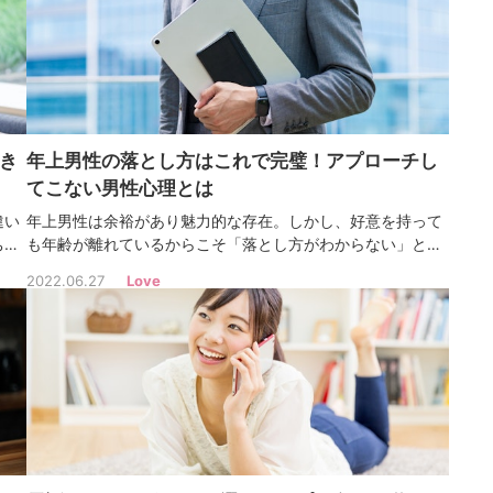
き
年上男性の落とし方はこれで完璧！アプローチし
てこない男性心理とは
違い
年上男性は余裕があり魅力的な存在。しかし、好意を持って
ちを
も年齢が離れているからこそ「落とし方がわからない」と悩
るは
むことがあるでしょう。この記事では年上男性の落とし方
2022.06.27
Love
アプ
や、脈ありなのにアプローチしてこない男性心理を解説しま
す。