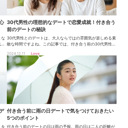
心
30代男性の理想的なデートで恋愛成就！付き合う
前のデートの秘訣
とな
30代男性とのデートは、大人ならではの雰囲気が楽しめる素
氏の
敵な時間ですよね。この記事では、付き合う前の30代男性と
知っ
のデートで関係を深める方法や初キスのタイミング、デート
2024.12.11
Love
につ
の頻度まで、30代男性とのデートを成功させる秘訣を詳しく
解説します！
デ
付き合う前に雨の日デートで気をつけておきたい
5つのポイント
トを
付き合う前のデートの日は雨の予報。雨の日は二人の距離が