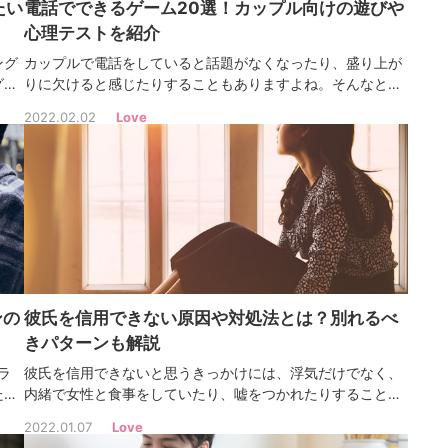
たい
電話でできるゲーム20選！カップル向けの遊びや
心理テストを紹介
ング
カップルで電話をしていると話題がなくなったり、盛り上が
グは
りに欠けると感じたりすることもありますよね。そんなとき
あわ
は「電話でできるゲーム」で会話の幅を広げるのがおすす
2022.02.02
Love
め！今回はジャンルの異なる20個の電話でできるゲームを紹
介します。
ンの
彼氏を信用できない原因や対処法とは？別れるべ
きパターンも解説
ラ
彼氏を信用できないと思うきっかけには、浮気だけでなく、
たい
内緒で女性と食事をしていたり、嘘をつかれたりすることも
りの
挙げられます。今回は、なぜ彼氏を信用できなくなるのか、
2022.01.07
Love
原因や対処法について解説。好きな人を信用するためには、