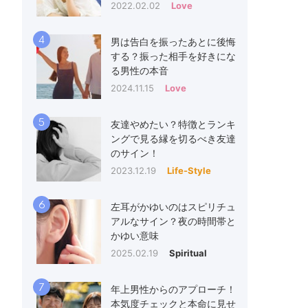
2022.02.02
Love
4
男は告白を振ったあとに後悔
する？振った相手を好きにな
る男性の本音
2024.11.15
Love
5
友達やめたい？特徴とランキ
ングで見る縁を切るべき友達
のサイン！
2023.12.19
Life-Style
6
左耳がかゆいのはスピリチュ
アルなサイン？夜の時間帯と
かゆい意味
2025.02.19
Spiritual
7
年上男性からのアプローチ！
本気度チェックと本命に見せ