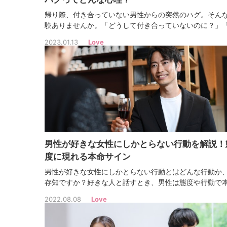
帰り際、付き合っていない男性からの突然のハグ。そん
験ありませんか。「どうして付き合っていないのに？」
んな意味があるの？」と気になって仕方ないですよね。
2023.01.13
Love
際のハグ、付き合っていないのにハグ。一体どんな心理
されているのでしょうか。
男性が好きな女性にしかとらない行動を解説！
度に現れる本命サイン
男性が好きな女性にしかとらない行動とはどんな行動か
存知ですか？好きな人と話すとき、男性は態度や行動で
アピールをしています。今回は、男性が好きな女性にし
2022.08.08
Love
らない行動を徹底解説！併せて、脈あり男性に告白させ
法も紹介します。