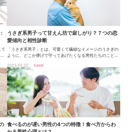
：
うさぎ系男子って甘えん坊で寂しがり？７つの恋
愛傾向と相性診断
して
「うさぎ系男子」とは、可愛くて繊細なイメージのうさぎの
ん
ように、どこか儚げで守ってあげたくなる男性たちのことを
そし
指します。うさぎ系男子の魅力や性格の特徴、恋愛傾向、相
2023.03.22
Love
で疑
性診断、そして心をつかむ上手なアプローチ方法までをたっ
ぷりご紹介します。
の
食べるのが遅い男性の4つの特徴！食べ方からわ
かる男性心理とは？