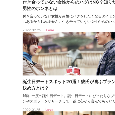
付き合っていない女性からのハグはNG？知り
男性のホンネとは
付き合っていない女性が男性にハグをしたくなるタイミ
もあるかもしれません。付き合っていない女性からのハ
恋愛の進展に効果的に働くのでしょうか。男性の心理も
2022.02.25
Love
せて解説していきます。
誕生日デートスポット20選！彼氏が喜ぶプラ
決め方とは？
1年に一度の誕生日デート。誕生日デートにぴったりなプ
ンやスポットをリサーチして、彼に心から喜んでもらい
ですよね！そこでこの記事では、誕生日デートにぴった
2022.01.25
Love
プランやスポットを紹介します！