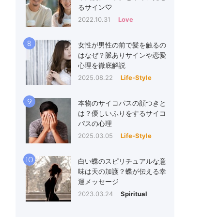
るサイン♡
2022.10.31
Love
8
女性が男性の前で髪を触るの
はなぜ？脈ありサインや恋愛
心理を徹底解説
2025.08.22
Life-Style
9
本物のサイコパスの顔つきと
は？優しいふりをするサイコ
パスの心理
2025.03.05
Life-Style
10
白い蝶のスピリチュアルな意
味は天の加護？蝶が伝える幸
運メッセージ
2023.03.24
Spiritual