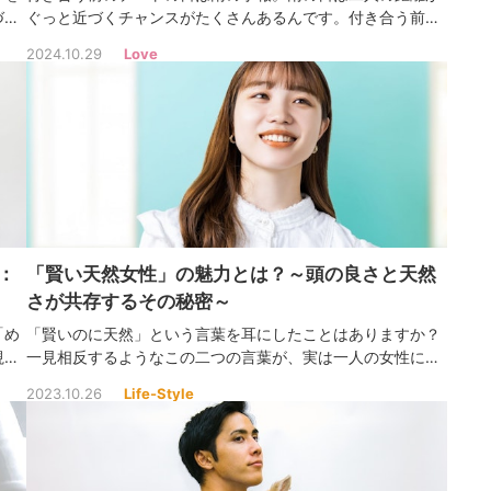
づき
ぐっと近づくチャンスがたくさんあるんです。付き合う前の
に、
雨の日デートで知っておくべきポイントや、雨の日のおすす
2024.10.29
Love
をご
めな過ごし方を紹介します。付き合う前のデートを素敵な時
間にしていきましょう！
：
「賢い天然女性」の魅力とは？～頭の良さと天然
さが共存するその秘密～
「め
「賢いのに天然」という言葉を耳にしたことはありますか？
視点
一見相反するようなこの二つの言葉が、実は一人の女性に共
、具
存しているなんて、驚きですよね！この記事では、賢い天然
2023.10.26
Life-Style
する
女性の魅力や特徴、そして彼女たちが持つ独特の世界観につ
いて深掘りしていきます。一緒にその魅力を探ってみましょ
う！