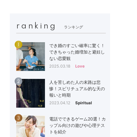
ranking
ランキング
1
でき婚のすごい確率に驚く！
できちゃった婚増加と避妊し
ない恋愛観
2025.03.18
Love
2
人を苦しめた人の末路は悲
惨！スピリチュアル的な天の
報いと時期
2023.04.12
Spiritual
3
電話でできるゲーム20選！カ
ップル向けの遊びや心理テス
トを紹介