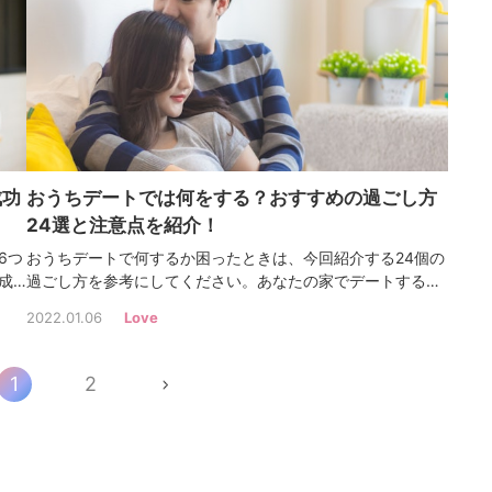
自分の気持ちを正直に伝えることも大切です。
成功
おうちデートでは何をする？おすすめの過ごし方
24選と注意点を紹介！
6つ
おうちデートで何するか困ったときは、今回紹介する24個の
成
過ごし方を参考にしてください。あなたの家でデートすると
説す
きに準備することや、おうちデートの注意点も解説します。
2022.01.06
Love
の
この記事を参考にして彼氏との時間を楽しく過ごし、今以上
に愛を深めてくださいね。
1
2