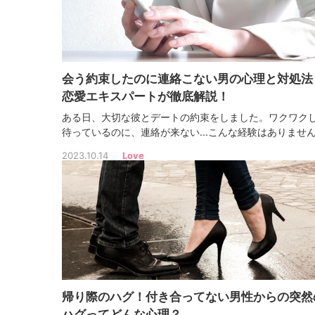
会う約束したのに連絡こない男の心理と対処法
恋愛エキスパートが徹底解説！
ある日、大切な彼とデートの約束をしました。ワクワク
待っているのに、連絡が来ない...こんな経験はありませ
か？「会う約束したのに連絡こない男」の背景や心理、
2023.10.14
Love
て具体的な対処法について詳しくご紹介します！心の中
問が渦巻いているあなたへ、この記事は必見ですよ！
帰り際のハグ！付き合ってない男性からの突然
ハグってどんな心理？