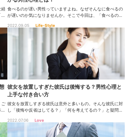
な経
食べるのが遅い男性っていますよね。なぜそんなに食べるの
「ど
が遅いのか気になりませんか。そこで今回は、「食べるのが
別れ
遅い男性」について徹底解説します。最後まで読めば食べる
2022.09.05
Life-Style
が隠
のが遅い男性のことがよくわかるはずですよ。
態
彼女を放置しすぎた彼氏は後悔する？男性心理と
上手な付き合い方
、ご
彼女を放置しすぎる彼氏は意外と多いもの。そんな彼氏に対
本命
し「後悔や反省はしてる？」「何を考えてるの？」と疑問を
かと
持つ女性も多いでしょう。今回は、彼女を放置しすぎた彼氏
2022.07.06
Love
る方
は後悔するのか、男性心理を解説します！