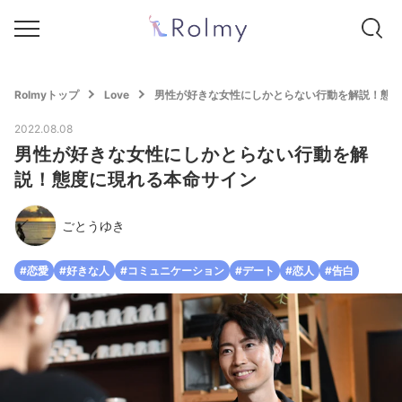
Rolmyトップ
Love
男性が好きな女性にしかとらない行動を解説！態度
2022.08.08
男性が好きな女性にしかとらない行動を解
説！態度に現れる本命サイン
ごとうゆき
#恋愛
#好きな人
#コミュニケーション
#デート
#恋人
#告白