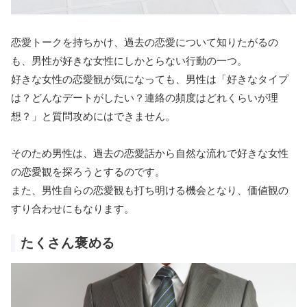
恋愛トークを持ちかけ、過去の恋愛について知りたがるの
も、男性が好きな女性にしかとらない行動の一つ。
好きな女性の恋愛観が気になっても、男性は「好きなタイプ
は？どんなデートがしたい？連絡の頻度はどれくらいが理
想？」と質問攻めにはできません。
そのため男性は、過去の恋愛話から自然な流れで好きな女性
の恋愛観を探ろうとするのです。
また、男性自らの恋愛観も打ち明ける機会となり、価値観の
すり合わせにもなります。
たくさん褒める