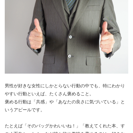
男性が好きな女性にしかとらない行動の中でも、特にわかり
やすい行動といえば、たくさん褒めること。
褒める行動は「共感」や「あなたの良さに気づいている」と
いうアピールです。
たとえば「そのバッグかわいいね！」「教えてくれた本、す