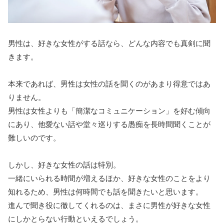
男性は、好きな女性がする話なら、どんな内容でも真剣に聞
きます。
本来であれば、男性は女性の話を聞くのがあまり得意ではあ
りません。
男性は女性よりも「簡潔なコミュニケーション」を好む傾向
にあり、他愛ない話や堂々巡りする愚痴を長時間聞くことが
難しいのです。
しかし、好きな女性の話は特別。
一緒にいられる時間が増えるほか、好きな女性のことをより
知れるため、男性は何時間でも話を聞きたいと思います。
進んで聞き役に徹してくれるのは、まさに男性が好きな女性
にしかとらない行動といえるでしょう。