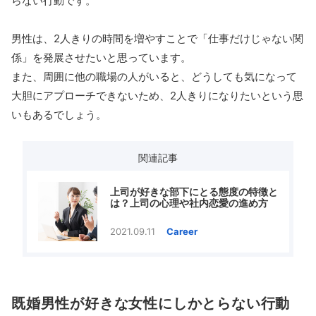
らない行動です。
男性は、2人きりの時間を増やすことで「仕事だけじゃない関
係」を発展させたいと思っています。
また、周囲に他の職場の人がいると、どうしても気になって
大胆にアプローチできないため、2人きりになりたいという思
いもあるでしょう。
関連記事
上司が好きな部下にとる態度の特徴と
は？上司の心理や社内恋愛の進め方
2021.09.11
Career
既婚男性が好きな女性にしかとらない行動