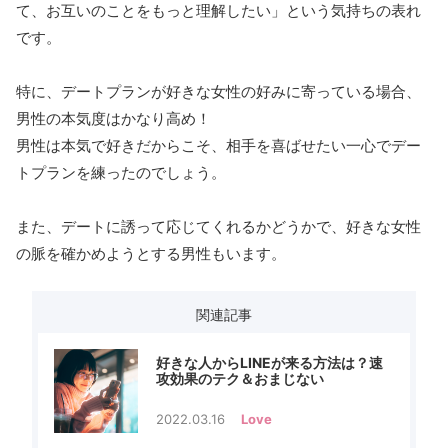
て、お互いのことをもっと理解したい」という気持ちの表れ
です。
特に、デートプランが好きな女性の好みに寄っている場合、
男性の本気度はかなり高め！
男性は本気で好きだからこそ、相手を喜ばせたい一心でデー
トプランを練ったのでしょう。
また、デートに誘って応じてくれるかどうかで、好きな女性
の脈を確かめようとする男性もいます。
関連記事
好きな人からLINEが来る方法は？速
攻効果のテク＆おまじない
2022.03.16
Love