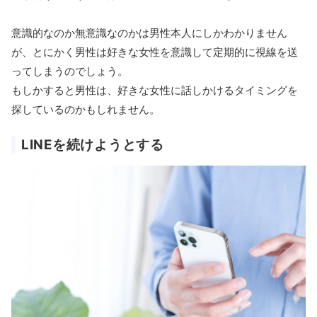
意識的なのか無意識なのかは男性本人にしかわかりません
が、とにかく男性は好きな女性を意識して定期的に視線を送
ってしまうのでしょう。
もしかすると男性は、好きな女性に話しかけるタイミングを
探しているのかもしれません。
LINEを続けようとする