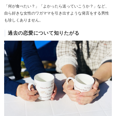
「何が食べたい？」「よかったら送っていこうか？」など、
自ら好きな女性のワガママを引き出すような発言をする男性
も珍しくありません。
過去の恋愛について知りたがる