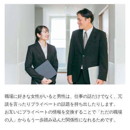
職場に好きな女性がいると男性は、仕事の話だけでなく、冗
談を言ったりプライベートの話題を持ち出したりします。
お互いにプライベートの情報を交換することで「ただの職場
の人」からもう一歩踏み込んだ関係性になれるためです。