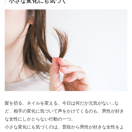
小さな変化にも気づく
髪を切る、ネイルを変える、今日は何だか元気がない…な
ど、相手の変化に気づいて声をかけてくるのも、男性が好き
な女性にしかとらない行動の一つ。
小さな変化にも気づくのは、普段から男性が好きな女性をよ