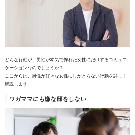
どんな行動が、男性が本気で惚れた女性にだけするコミュニ
ケーションなのでしょうか？
ここからは、男性が好きな女性にしかとらない行動を詳しく
解説します。
ワガママにも嫌な顔をしない