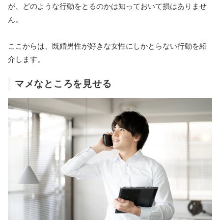
が、どのような行動をとるのかは知っておいて損はありませ
ん。
ここからは、既婚男性が好きな女性にしかとらない行動を紹
介します。
マメなところを見せる