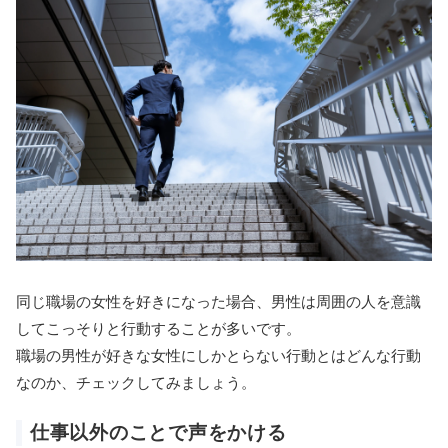
同じ職場の女性を好きになった場合、男性は周囲の人を意識
してこっそりと行動することが多いです。
職場の男性が好きな女性にしかとらない行動とはどんな行動
なのか、チェックしてみましょう。
仕事以外のことで声をかける