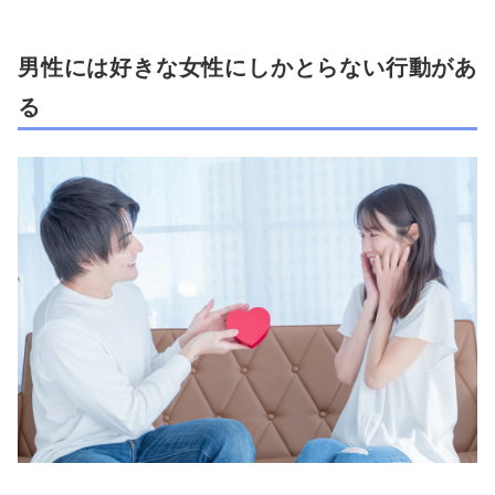
男性には好きな女性にしかとらない行動があ
る