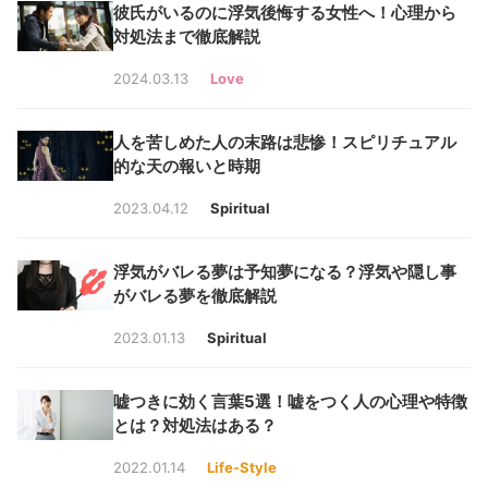
彼氏がいるのに浮気後悔する女性へ！心理から
対処法まで徹底解説
2024.03.13
Love
人を苦しめた人の末路は悲惨！スピリチュアル
的な天の報いと時期
2023.04.12
Spiritual
浮気がバレる夢は予知夢になる？浮気や隠し事
がバレる夢を徹底解説
2023.01.13
Spiritual
嘘つきに効く言葉5選！嘘をつく人の心理や特徴
とは？対処法はある？
2022.01.14
Life-Style