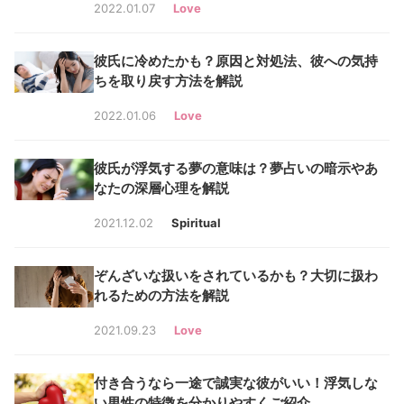
2022.01.07
Love
彼氏に冷めたかも？原因と対処法、彼への気持
ちを取り戻す方法を解説
2022.01.06
Love
彼氏が浮気する夢の意味は？夢占いの暗示やあ
なたの深層心理を解説
2021.12.02
Spiritual
ぞんざいな扱いをされているかも？大切に扱わ
れるための方法を解説
2021.09.23
Love
付き合うなら一途で誠実な彼がいい！浮気しな
い男性の特徴を分かりやすくご紹介