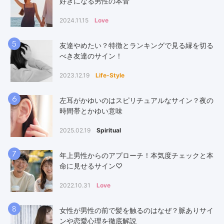
好きになる男性の本音
2024.11.15
Love
5
友達やめたい？特徴とランキングで見る縁を切る
べき友達のサイン！
2023.12.19
Life-Style
6
左耳がかゆいのはスピリチュアルなサイン？夜の
時間帯とかゆい意味
2025.02.19
Spiritual
7
年上男性からのアプローチ！本気度チェックと本
命に見せるサイン♡
2022.10.31
Love
8
女性が男性の前で髪を触るのはなぜ？脈ありサイ
ンや恋愛心理を徹底解説