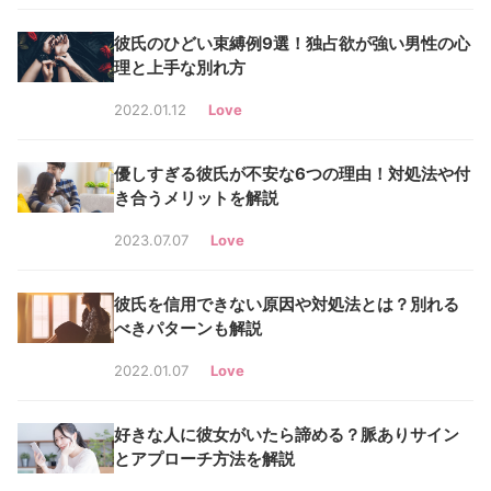
彼氏のひどい束縛例9選！独占欲が強い男性の心
理と上手な別れ方
2022.01.12
Love
優しすぎる彼氏が不安な6つの理由！対処法や付
き合うメリットを解説
2023.07.07
Love
彼氏を信用できない原因や対処法とは？別れる
べきパターンも解説
2022.01.07
Love
好きな人に彼女がいたら諦める？脈ありサイン
とアプローチ方法を解説