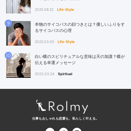
2025.08.22
Life-Style
9
本物のサイコパスの顔つきとは？優しいふりをす
るサイコパスの心理
2025.03.05
Life-Style
10
白い蝶のスピリチュアルな意味は天の加護？蝶が
伝える幸運メッセージ
2023.03.24
Spiritual
仕事もおしゃれも恋愛も、
私らしく叶える。