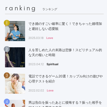
ranking
ランキング
1
でき婚のすごい確率に驚く！できちゃった婚増加
と避妊しない恋愛観
2025.03.18
Love
2
人を苦しめた人の末路は悲惨！スピリチュアル的
な天の報いと時期
2023.04.12
Spiritual
3
電話でできるゲーム20選！カップル向けの遊びや
心理テストを紹介
2022.02.02
Love
4
男は告白を振ったあとに後悔する？振った相手を