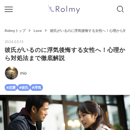
Rolmyトップ
Love
彼氏がいるのに浮気後悔する女性へ！心理から対処
2024.03.13
彼氏がいるのに浮気後悔する女性へ！心理か
ら対処法まで徹底解説
mio
#恋愛
#彼氏
#浮気