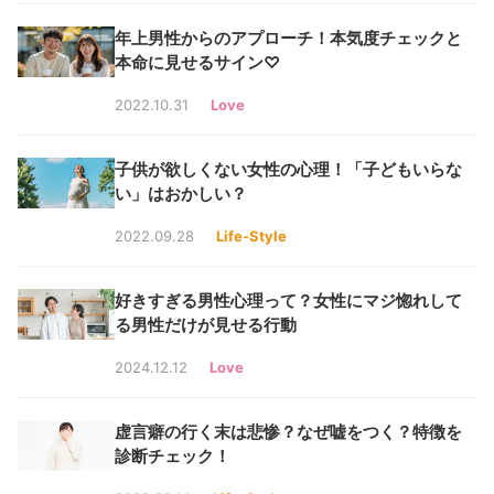
年上男性からのアプローチ！本気度チェックと
本命に見せるサイン♡
2022.10.31
Love
子供が欲しくない女性の心理！「子どもいらな
い」はおかしい？
2022.09.28
Life-Style
好きすぎる男性心理って？女性にマジ惚れして
る男性だけが見せる行動
2024.12.12
Love
虚言癖の行く末は悲惨？なぜ嘘をつく？特徴を
診断チェック！