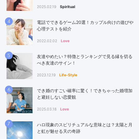
2025.02.19
Spiritual
4
電話でできるゲーム20選！カップル向けの遊びや
心理テストを紹介
2022.02.02
Love
5
友達やめたい？特徴とランキングで見る縁を切る
べき友達のサイン！
2023.12.19
Life-Style
6
でき婚のすごい確率に驚く！できちゃった婚増加
と避妊しない恋愛観
2025.03.18
Love
7
ハロ現象のスピリチュアルな意味とは？太陽と月
と虹が魅せる天の奇跡