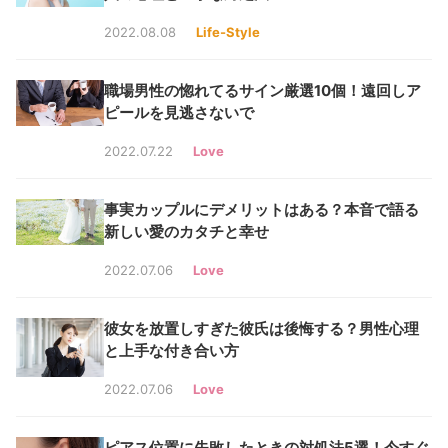
2022.08.08
Life-Style
職場男性の惚れてるサイン厳選10個！遠回しア
ピールを見逃さないで
2022.07.22
Love
事実カップルにデメリットはある？本音で語る
新しい愛のカタチと幸せ
2022.07.06
Love
彼女を放置しすぎた彼氏は後悔する？男性心理
と上手な付き合い方
2022.07.06
Love
ピアス位置に失敗したときの対処法5選！今すぐ