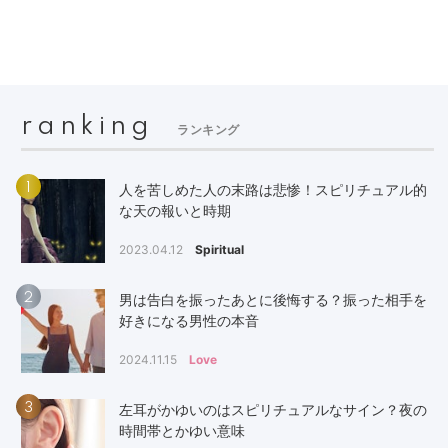
ranking
ランキング
1
人を苦しめた人の末路は悲惨！スピリチュアル的
な天の報いと時期
2023.04.12
Spiritual
2
男は告白を振ったあとに後悔する？振った相手を
好きになる男性の本音
2024.11.15
Love
3
左耳がかゆいのはスピリチュアルなサイン？夜の
時間帯とかゆい意味