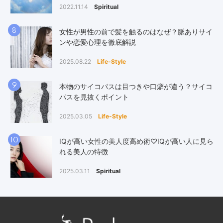
2022.11.14
Spiritual
8
女性が男性の前で髪を触るのはなぜ？脈ありサイ
ンや恋愛心理を徹底解説
2025.08.22
Life-Style
9
本物のサイコパスは目つきや口癖が違う？サイコ
パスを見抜くポイント
2025.03.05
Life-Style
10
IQが高い女性の美人度高め術♡IQが高い人に見ら
れる美人の特徴
2025.03.11
Spiritual