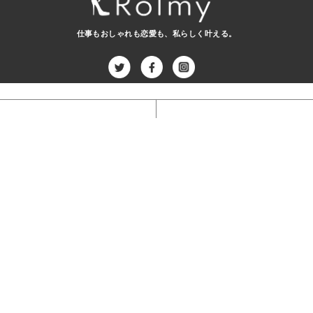
仕事もおしゃれも恋愛も、
私らしく叶える。
Career
Lifestyle
仕事・働き方
ライフスタイル
Beauty
Fashion
ビューティー
ファッション
Love
spiritual
恋愛
スピリチュアル
Select
セレクト
記事一覧
運営会社
利用規約
プライバシーポリシー
お問い合わせ