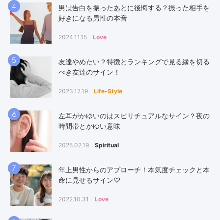
4
男は告白を振ったあとに後悔する？振った相手を
好きになる男性の本音
2024.11.15
Love
5
友達やめたい？特徴とランキングで見る縁を切る
べき友達のサイン！
2023.12.19
Life-Style
6
左耳がかゆいのはスピリチュアルなサイン？夜の
時間帯とかゆい意味
2025.02.19
Spiritual
7
年上男性からのアプローチ！本気度チェックと本
命に見せるサイン♡
2022.10.31
Love