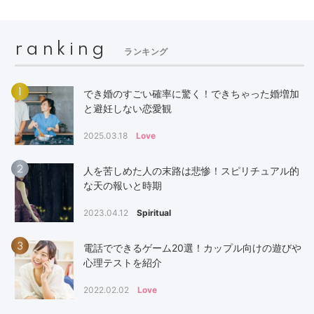
ranking
ランキング
1
でき婚のすごい確率に驚く！できちゃった婚増加
と避妊しない恋愛観
2025.03.18
Love
2
人を苦しめた人の末路は悲惨！スピリチュアル的
な天の報いと時期
2023.04.12
Spiritual
3
電話でできるゲーム20選！カップル向けの遊びや
心理テストを紹介
2022.02.02
Love