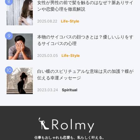
8
女性が男性の前で髪を触るのはなぜ？脈ありサイ
ンや恋愛心理を徹底解説
2025.08.22
Life-Style
9
本物のサイコパスの顔つきとは？優しいふりをす
るサイコパスの心理
2025.03.05
Life-Style
10
白い蝶のスピリチュアルな意味は天の加護？蝶が
伝える幸運メッセージ
2023.03.24
Spiritual
仕事もおしゃれも恋愛も、
私らしく叶える。