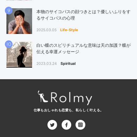
9
本物のサイコパスの顔つきとは？優しいふりをす
るサイコパスの心理
2025.03.05
Life-Style
10
白い蝶のスピリチュアルな意味は天の加護？蝶が
伝える幸運メッセージ
2023.03.24
Spiritual
仕事もおしゃれも恋愛も、
私らしく叶える。