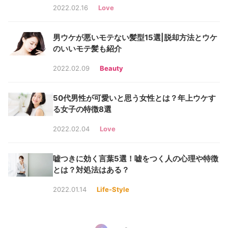
2022.02.16
Love
男ウケが悪いモテない髪型15選|脱却方法とウケ
のいいモテ髪も紹介
2022.02.09
Beauty
50代男性が可愛いと思う女性とは？年上ウケす
る女子の特徴8選
2022.02.04
Love
嘘つきに効く言葉5選！嘘をつく人の心理や特徴
とは？対処法はある？
2022.01.14
Life-Style