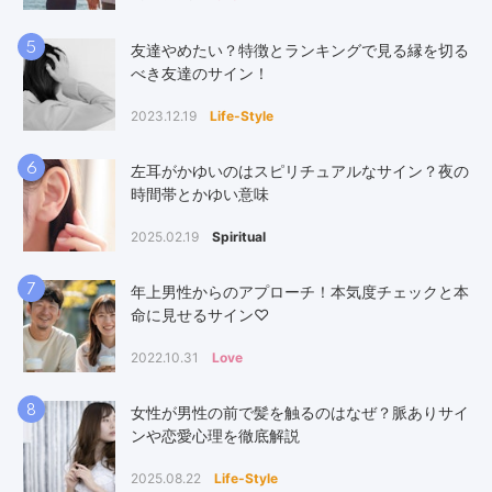
5
友達やめたい？特徴とランキングで見る縁を切る
べき友達のサイン！
2023.12.19
Life-Style
6
左耳がかゆいのはスピリチュアルなサイン？夜の
時間帯とかゆい意味
2025.02.19
Spiritual
7
年上男性からのアプローチ！本気度チェックと本
命に見せるサイン♡
2022.10.31
Love
8
女性が男性の前で髪を触るのはなぜ？脈ありサイ
ンや恋愛心理を徹底解説
2025.08.22
Life-Style