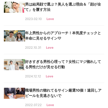
男は結局顔で選ぶ？美人を選ぶ理由＆「顔が全
て」を覆す方法
2023.02.10
Love
年上男性からのアプローチ！本気度チェックと
本命に見せるサイン♡
2022.10.31
Love
好きすぎる男性心理って？女性にマジ惚れして
る男性だけが見せる行動
2024.12.12
Love
職場男性の惚れてるサイン厳選10個！遠回しア
ピールを見逃さないで
2022.07.22
Love