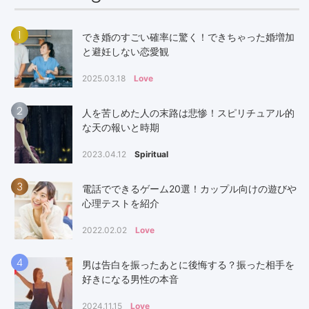
1
でき婚のすごい確率に驚く！できちゃった婚増加
と避妊しない恋愛観
2025.03.18
Love
2
人を苦しめた人の末路は悲惨！スピリチュアル的
な天の報いと時期
2023.04.12
Spiritual
3
電話でできるゲーム20選！カップル向けの遊びや
心理テストを紹介
2022.02.02
Love
4
男は告白を振ったあとに後悔する？振った相手を
好きになる男性の本音
2024.11.15
Love