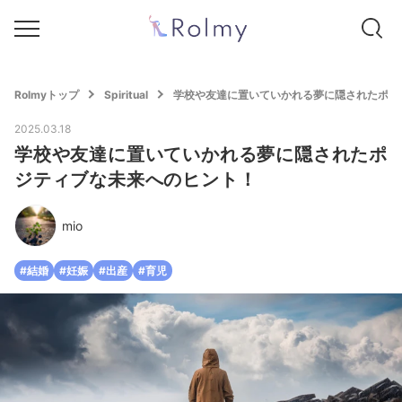
Rolmyトップ
Spiritual
学校や友達に置いていかれる夢に隠されたポジ
2025.03.18
学校や友達に置いていかれる夢に隠されたポ
ジティブな未来へのヒント！
mio
#結婚
#妊娠
#出産
#育児