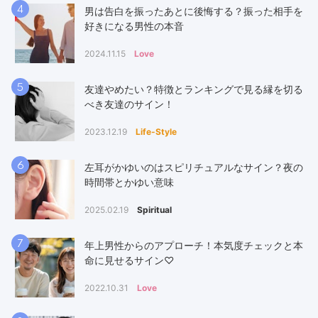
4
男は告白を振ったあとに後悔する？振った相手を
好きになる男性の本音
2024.11.15
Love
5
友達やめたい？特徴とランキングで見る縁を切る
べき友達のサイン！
2023.12.19
Life-Style
6
左耳がかゆいのはスピリチュアルなサイン？夜の
時間帯とかゆい意味
2025.02.19
Spiritual
7
年上男性からのアプローチ！本気度チェックと本
命に見せるサイン♡
2022.10.31
Love