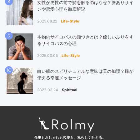
8
女性が男性の前で髪を触るのはなぜ？脈ありサイ
ンや恋愛心理を徹底解説
2025.08.22
Life-Style
9
本物のサイコパスの顔つきとは？優しいふりをす
るサイコパスの心理
2025.03.05
Life-Style
10
白い蝶のスピリチュアルな意味は天の加護？蝶が
伝える幸運メッセージ
2023.03.24
Spiritual
仕事もおしゃれも恋愛も、
私らしく叶える。