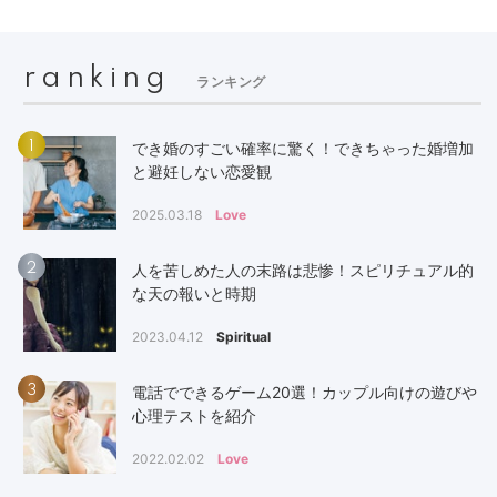
ranking
ランキング
1
でき婚のすごい確率に驚く！できちゃった婚増加
と避妊しない恋愛観
2025.03.18
Love
2
人を苦しめた人の末路は悲惨！スピリチュアル的
な天の報いと時期
2023.04.12
Spiritual
3
電話でできるゲーム20選！カップル向けの遊びや
心理テストを紹介
2022.02.02
Love