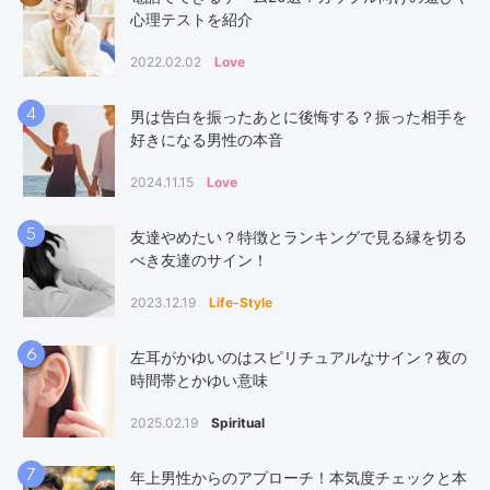
心理テストを紹介
2022.02.02
Love
4
男は告白を振ったあとに後悔する？振った相手を
好きになる男性の本音
2024.11.15
Love
5
友達やめたい？特徴とランキングで見る縁を切る
べき友達のサイン！
2023.12.19
Life-Style
6
左耳がかゆいのはスピリチュアルなサイン？夜の
時間帯とかゆい意味
2025.02.19
Spiritual
7
年上男性からのアプローチ！本気度チェックと本