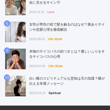
命に見せるサイン♡
2022.10.31
Love
8
女性が男性の前で髪を触るのはなぜ？脈ありサイ
ンや恋愛心理を徹底解説
2025.08.22
Life-Style
9
本物のサイコパスの顔つきとは？優しいふりをす
るサイコパスの心理
2025.03.05
Life-Style
10
白い蝶のスピリチュアルな意味は天の加護？蝶が
伝える幸運メッセージ
2023.03.24
Spiritual