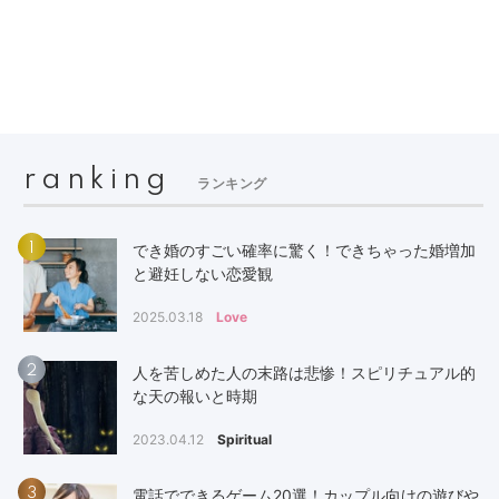
ranking
ランキング
1
でき婚のすごい確率に驚く！できちゃった婚増加
と避妊しない恋愛観
2025.03.18
Love
2
人を苦しめた人の末路は悲惨！スピリチュアル的
な天の報いと時期
2023.04.12
Spiritual
3
電話でできるゲーム20選！カップル向けの遊びや