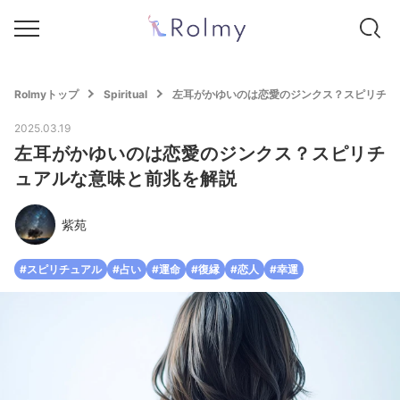
Rolmyトップ
Spiritual
左耳がかゆいのは恋愛のジンクス？スピリチュ
2025.03.19
左耳がかゆいのは恋愛のジンクス？スピリチ
ュアルな意味と前兆を解説
紫苑
#スピリチュアル
#占い
#運命
#復縁
#恋人
#幸運