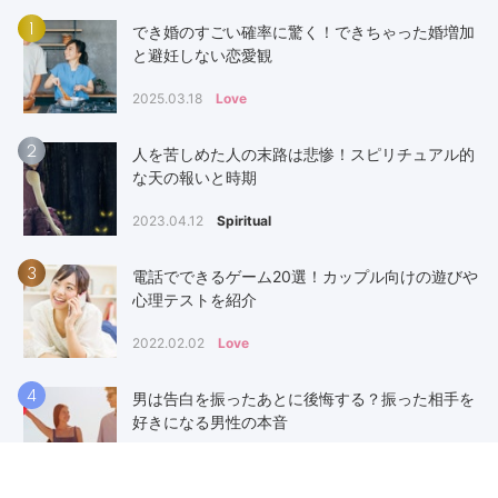
1
でき婚のすごい確率に驚く！できちゃった婚増加
と避妊しない恋愛観
2025.03.18
Love
2
人を苦しめた人の末路は悲惨！スピリチュアル的
な天の報いと時期
2023.04.12
Spiritual
3
電話でできるゲーム20選！カップル向けの遊びや
心理テストを紹介
2022.02.02
Love
4
男は告白を振ったあとに後悔する？振った相手を
好きになる男性の本音
2024.11.15
Love