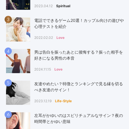
2023.04.12
Spiritual
3
電話でできるゲーム20選！カップル向けの遊びや
心理テストを紹介
2022.02.02
Love
4
男は告白を振ったあとに後悔する？振った相手を
好きになる男性の本音
2024.11.15
Love
5
友達やめたい？特徴とランキングで見る縁を切る
べき友達のサイン！
2023.12.19
Life-Style
6
左耳がかゆいのはスピリチュアルなサイン？夜の
時間帯とかゆい意味