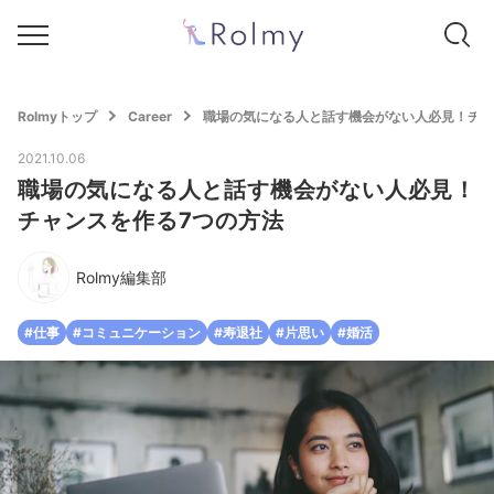
Rolmyトップ
Career
職場の気になる人と話す機会がない人必見！チャ
2021.10.06
職場の気になる人と話す機会がない人必見！
チャンスを作る7つの方法
Rolmy編集部
#仕事
#コミュニケーション
#寿退社
#片思い
#婚活