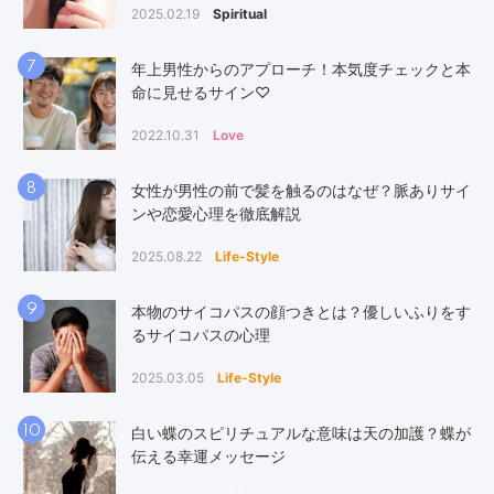
2025.02.19
Spiritual
7
年上男性からのアプローチ！本気度チェックと本
命に見せるサイン♡
2022.10.31
Love
8
女性が男性の前で髪を触るのはなぜ？脈ありサイ
ンや恋愛心理を徹底解説
2025.08.22
Life-Style
9
本物のサイコパスの顔つきとは？優しいふりをす
るサイコパスの心理
2025.03.05
Life-Style
10
白い蝶のスピリチュアルな意味は天の加護？蝶が
伝える幸運メッセージ