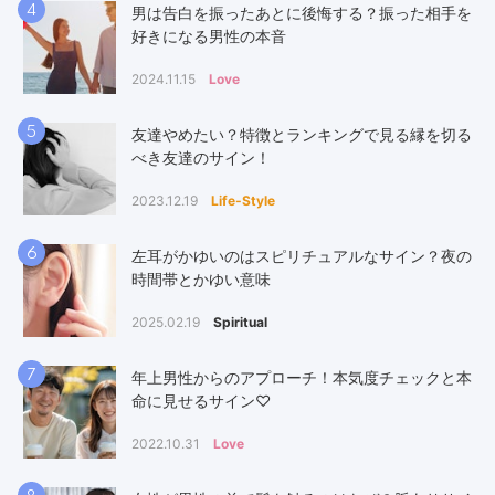
4
男は告白を振ったあとに後悔する？振った相手を
好きになる男性の本音
2024.11.15
Love
5
友達やめたい？特徴とランキングで見る縁を切る
べき友達のサイン！
2023.12.19
Life-Style
6
左耳がかゆいのはスピリチュアルなサイン？夜の
時間帯とかゆい意味
2025.02.19
Spiritual
7
年上男性からのアプローチ！本気度チェックと本
命に見せるサイン♡
2022.10.31
Love