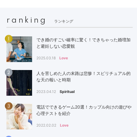
ranking
ランキング
1
でき婚のすごい確率に驚く！できちゃった婚増加
と避妊しない恋愛観
2025.03.18
Love
2
人を苦しめた人の末路は悲惨！スピリチュアル的
な天の報いと時期
2023.04.12
Spiritual
3
電話でできるゲーム20選！カップル向けの遊びや
心理テストを紹介
2022.02.02
Love