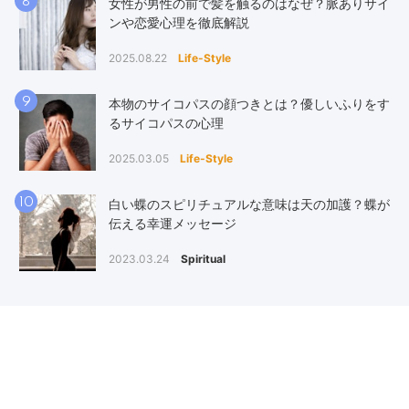
8
女性が男性の前で髪を触るのはなぜ？脈ありサイ
ンや恋愛心理を徹底解説
2025.08.22
Life-Style
9
本物のサイコパスの顔つきとは？優しいふりをす
るサイコパスの心理
2025.03.05
Life-Style
10
白い蝶のスピリチュアルな意味は天の加護？蝶が
伝える幸運メッセージ
2023.03.24
Spiritual