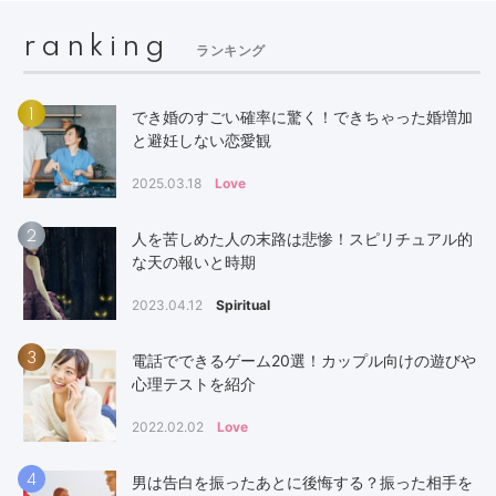
ranking
ランキング
1
でき婚のすごい確率に驚く！できちゃった婚増加
と避妊しない恋愛観
2025.03.18
Love
2
人を苦しめた人の末路は悲惨！スピリチュアル的
な天の報いと時期
2023.04.12
Spiritual
3
電話でできるゲーム20選！カップル向けの遊びや
心理テストを紹介
2022.02.02
Love
4
男は告白を振ったあとに後悔する？振った相手を