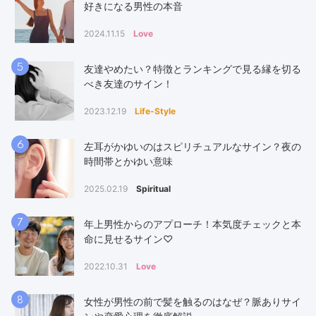
好きになる男性の本音
2024.11.15
Love
5
友達やめたい？特徴とランキングで見る縁を切る
べき友達のサイン！
2023.12.19
Life-Style
6
左耳がかゆいのはスピリチュアルなサイン？夜の
時間帯とかゆい意味
2025.02.19
Spiritual
7
年上男性からのアプローチ！本気度チェックと本
命に見せるサイン♡
2022.10.31
Love
8
女性が男性の前で髪を触るのはなぜ？脈ありサイ