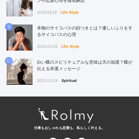
ンや恋愛心理を徹底解説
2025.08.22
Life-Style
9
本物のサイコパスの顔つきとは？優しいふりをす
るサイコパスの心理
2025.03.05
Life-Style
10
白い蝶のスピリチュアルな意味は天の加護？蝶が
伝える幸運メッセージ
2023.03.24
Spiritual
仕事もおしゃれも恋愛も、
私らしく叶える。