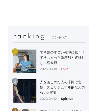
ranking
ランキング
1
でき婚のすごい確率に驚く！
できちゃった婚増加と避妊し
ない恋愛観
2025.03.18
Love
2
人を苦しめた人の末路は悲
惨！スピリチュアル的な天の
報いと時期
2023.04.12
Spiritual