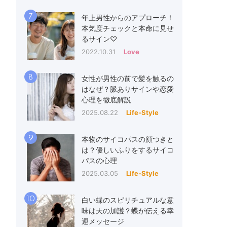
7
年上男性からのアプローチ！
本気度チェックと本命に見せ
るサイン♡
2022.10.31
Love
8
女性が男性の前で髪を触るの
はなぜ？脈ありサインや恋愛
心理を徹底解説
2025.08.22
Life-Style
9
本物のサイコパスの顔つきと
は？優しいふりをするサイコ
パスの心理
2025.03.05
Life-Style
10
白い蝶のスピリチュアルな意
味は天の加護？蝶が伝える幸
運メッセージ