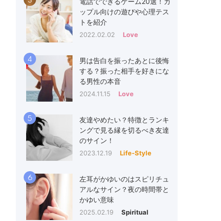
3
電話でできるゲーム20選！カ
ップル向けの遊びや心理テス
トを紹介
2022.02.02
Love
4
男は告白を振ったあとに後悔
する？振った相手を好きにな
る男性の本音
2024.11.15
Love
5
友達やめたい？特徴とランキ
ングで見る縁を切るべき友達
のサイン！
2023.12.19
Life-Style
6
左耳がかゆいのはスピリチュ
アルなサイン？夜の時間帯と
かゆい意味
2025.02.19
Spiritual