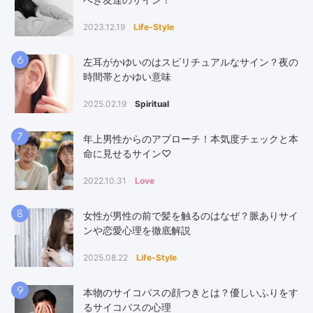
2023.12.19
Life-Style
6
左耳がかゆいのはスピリチュアルなサイン？夜の
時間帯とかゆい意味
2025.02.19
Spiritual
7
年上男性からのアプローチ！本気度チェックと本
命に見せるサイン♡
2022.10.31
Love
8
女性が男性の前で髪を触るのはなぜ？脈ありサイ
ンや恋愛心理を徹底解説
2025.08.22
Life-Style
9
本物のサイコパスの顔つきとは？優しいふりをす
るサイコパスの心理