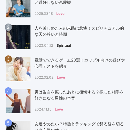
と避妊しない恋愛観
2025.03.18
Love
2
人を苦しめた人の末路は悲惨！スピリチュアル的
な天の報いと時期
2023.04.12
Spiritual
3
電話でできるゲーム20選！カップル向けの遊びや
心理テストを紹介
2022.02.02
Love
4
男は告白を振ったあとに後悔する？振った相手を
好きになる男性の本音
2024.11.15
Love
5
友達やめたい？特徴とランキングで見る縁を切る
べき友達のサイン！