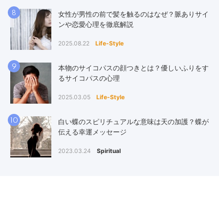
8
女性が男性の前で髪を触るのはなぜ？脈ありサイ
ンや恋愛心理を徹底解説
2025.08.22
Life-Style
9
本物のサイコパスの顔つきとは？優しいふりをす
るサイコパスの心理
2025.03.05
Life-Style
10
白い蝶のスピリチュアルな意味は天の加護？蝶が
伝える幸運メッセージ
2023.03.24
Spiritual