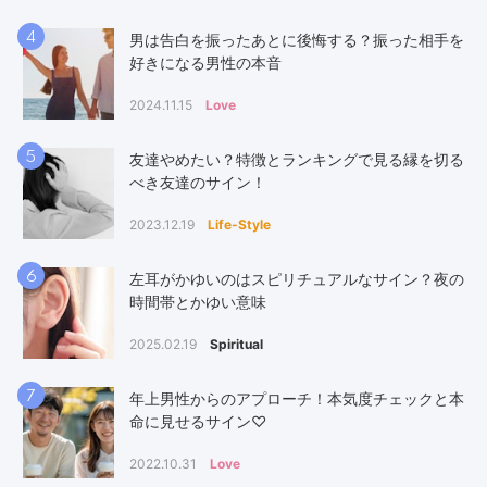
4
男は告白を振ったあとに後悔する？振った相手を
好きになる男性の本音
2024.11.15
Love
5
友達やめたい？特徴とランキングで見る縁を切る
べき友達のサイン！
2023.12.19
Life-Style
6
左耳がかゆいのはスピリチュアルなサイン？夜の
時間帯とかゆい意味
2025.02.19
Spiritual
7
年上男性からのアプローチ！本気度チェックと本
命に見せるサイン♡
2022.10.31
Love