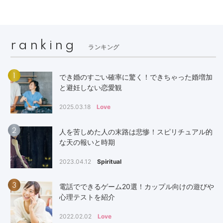
ranking
ランキング
1
でき婚のすごい確率に驚く！できちゃった婚増加
と避妊しない恋愛観
2025.03.18
Love
2
人を苦しめた人の末路は悲惨！スピリチュアル的
な天の報いと時期
2023.04.12
Spiritual
3
電話でできるゲーム20選！カップル向けの遊びや
心理テストを紹介
2022.02.02
Love