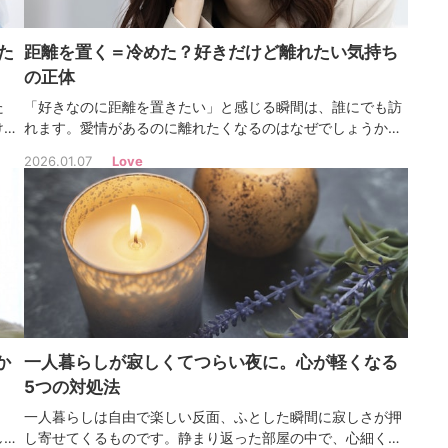
た
距離を置く＝冷めた？好きだけど離れたい気持ち
の正体
た
「好きなのに距離を置きたい」と感じる瞬間は、誰にでも訪
けじ
れます。愛情があるのに離れたくなるのはなぜでしょうか。
なと
その気持ちの裏には、実は“本当の愛”が隠れていることもあ
2026.01.07
Love
るんです！
か
一人暮らしが寂しくてつらい夜に。心が軽くなる
5つの対処法
。
一人暮らしは自由で楽しい反面、ふとした瞬間に寂しさが押
しま
し寄せてくるものです。静まり返った部屋の中で、心細くな