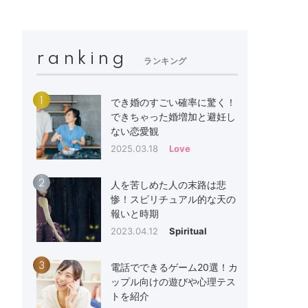
ranking
ランキング
1
でき婚のすごい確率に驚く！
できちゃった婚増加と避妊し
ない恋愛観
2025.03.18
Love
2
人を苦しめた人の末路は悲
惨！スピリチュアル的な天の
報いと時期
2023.04.12
Spiritual
3
電話でできるゲーム20選！カ
ップル向けの遊びや心理テス
トを紹介