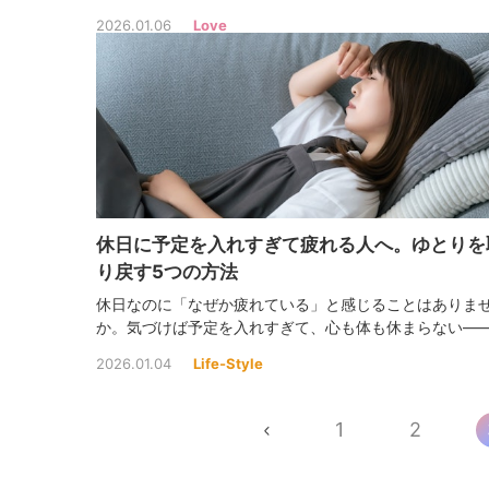
うこともあります。でも、その不安に振り回されないた
2026.01.06
Love
コツがあるんです！
休日に予定を入れすぎて疲れる人へ。ゆとりを
り戻す5つの方法
休日なのに「なぜか疲れている」と感じることはありま
か。気づけば予定を入れすぎて、心も体も休まらない―
んな人が増えています。無理なくリラックスできる休日
2026.01.04
Life-Style
ごし方を見直してみましょう！
1
2