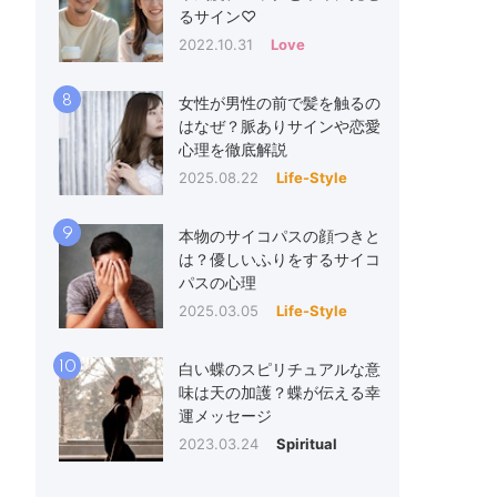
るサイン♡
2022.10.31
Love
8
女性が男性の前で髪を触るの
はなぜ？脈ありサインや恋愛
心理を徹底解説
2025.08.22
Life-Style
9
本物のサイコパスの顔つきと
は？優しいふりをするサイコ
パスの心理
2025.03.05
Life-Style
10
白い蝶のスピリチュアルな意
味は天の加護？蝶が伝える幸
運メッセージ
2023.03.24
Spiritual