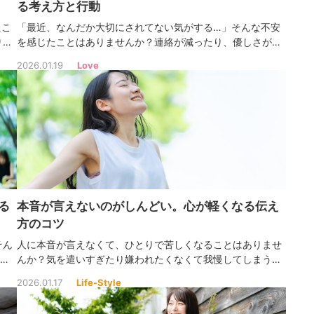
る考え方と行動
たこ
「最近、なんだか大切にされてない気がする…」そんな不安
り自
を感じたことはありませんか？連絡が減ったり、優しさが薄
切に
れたように感じたりすると、心が沈んでしまいますよね。で
2026.01.19
Love
も、その気持ちは“愛が消えた”サインではないかもしれませ
ん。
る
本音が言えないのがしんどい。心が軽くなる伝え
方のコツ
そん
人に本音が言えなくて、ひとりで苦しくなることはありませ
”に
んか？気を遣いすぎたり嫌われたくなくて我慢してしまうこ
くた
とは、優しい人ほど多いものです。少しずつでも自分の気持
2026.01.17
Life-Style
ちを大切にできるようになりましょう。