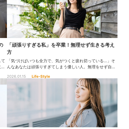
の
「頑張りすぎる私」を卒業！無理せず生きる考え
方
して
「気づけばいつも全力で、気がつくと疲れ切っている…」そ
に心
んなあなたは頑張りすぎてしまう優しい人。無理をせず自分
自由
らしく生きるヒントを見つけましょう。
2026.01.15
Life-Style