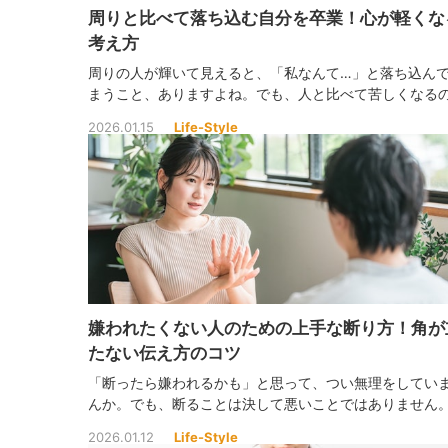
周りと比べて落ち込む自分を卒業！心が軽くな
考え方
周りの人が輝いて見えると、「私なんて…」と落ち込ん
まうこと、ありますよね。でも、人と比べて苦しくなる
は、あなたが真面目で頑張り屋だからこそ。少し考え方
2026.01.15
Life-Style
えるだけで、心は驚くほど軽くなりますよ！
嫌われたくない人のための上手な断り方！角が
たない伝え方のコツ
「断ったら嫌われるかも」と思って、つい無理をしてい
んか。でも、断ることは決して悪いことではありません
え方を少し工夫すれば、人間関係を壊さずに“自分を大切
2026.01.12
Life-Style
る”ことができるんです！