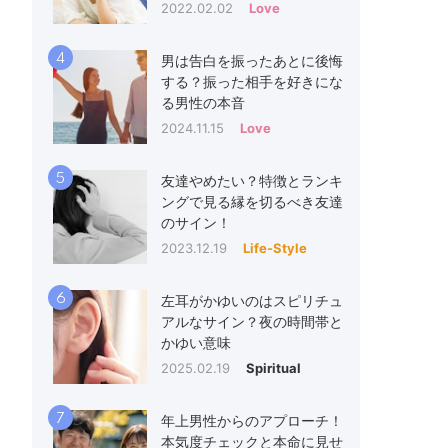
2022.02.02
Love
4
男は告白を振ったあとに後悔
する？振った相手を好きにな
る男性の本音
2024.11.15
Love
5
友達やめたい？特徴とランキ
ングで見る縁を切るべき友達
のサイン！
2023.12.19
Life-Style
6
左耳がかゆいのはスピリチュ
アルなサイン？夜の時間帯と
かゆい意味
2025.02.19
Spiritual
7
年上男性からのアプローチ！
本気度チェックと本命に見せ