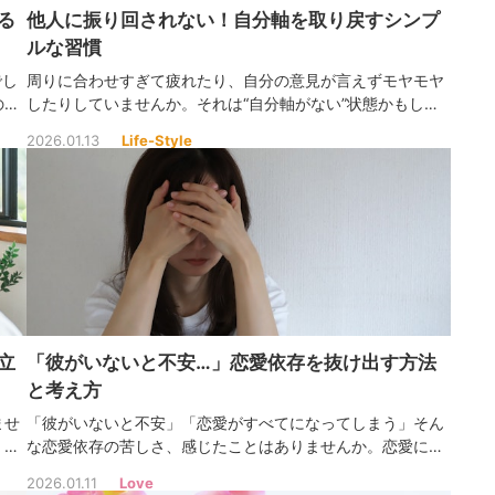
る
他人に振り回されない！自分軸を取り戻すシンプ
ルな習慣
でし
周りに合わせすぎて疲れたり、自分の意見が言えずモヤモヤ
の
したりしていませんか。それは“自分軸がない”状態かもしれ
を変
ません。他人の評価ではなく、自分の心を基準に生きると、
2026.01.13
Life-Style
毎日がもっと穏やかで自由になりますよ！
立
「彼がいないと不安…」恋愛依存を抜け出す方法
と考え方
ませ
「彼がいないと不安」「恋愛がすべてになってしまう」そん
。伝
な恋愛依存の苦しさ、感じたことはありませんか。恋愛に依
にす
存するのは弱さではなく、心が愛を求めすぎているサイン。
2026.01.11
Love
少しずつ、自分の軸を取り戻す方法を見つけていきましょ