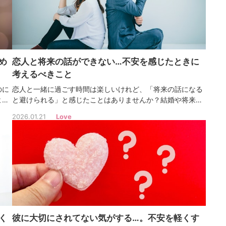
め
恋人と将来の話ができない…不安を感じたときに
考えるべきこと
のに
恋人と一緒に過ごす時間は楽しいけれど、「将来の話になる
よ
と避けられる」と感じたことはありませんか？結婚や将来の
で続
ビジョンを話したい気持ちは自然なことです。でも、話がで
2026.01.21
Love
す。
きないからといって“愛がない”わけではありません。
く
彼に大切にされてない気がする…。不安を軽くす