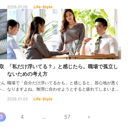
めの
る夜もありますよね。でも、寂しい気持ちは工夫次第でやわ
2026.01.05
Life-Style
らげることができます！
取
「私だけ浮いてる？」と感じたら。職場で孤立し
ないための考え方
せん
職場で「自分だけ浮いてるかも」と感じると、居心地が悪く
―そ
なりますよね。無理に合わせようとすると疲れてしまいま
の過
す。そんなときこそ、冷静に状況を見つめ直すことが大切で
2026.01.03
Life-Style
す！
3
4
...
57