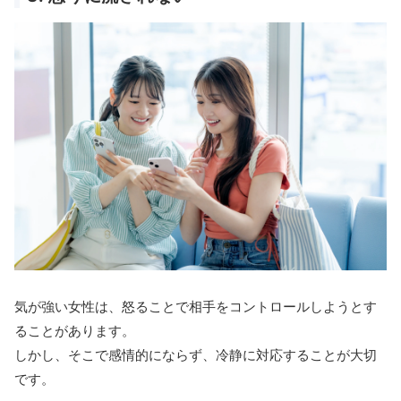
気が強い女性は、怒ることで相手をコントロールしようとす
ることがあります。
しかし、そこで感情的にならず、冷静に対応することが大切
です。