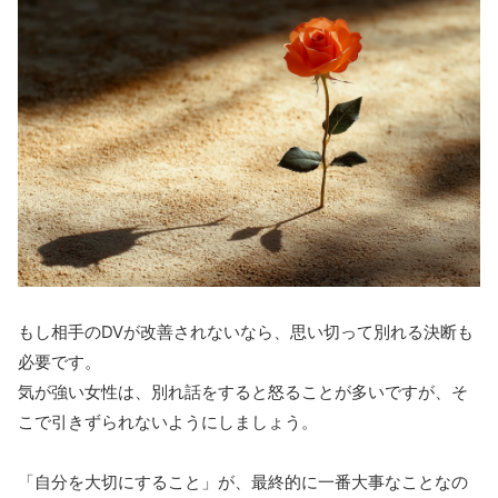
もし相手のDVが改善されないなら、思い切って別れる決断も
必要です。
気が強い女性は、別れ話をすると怒ることが多いですが、そ
こで引きずられないようにしましょう。
「自分を大切にすること」が、最終的に一番大事なことなの