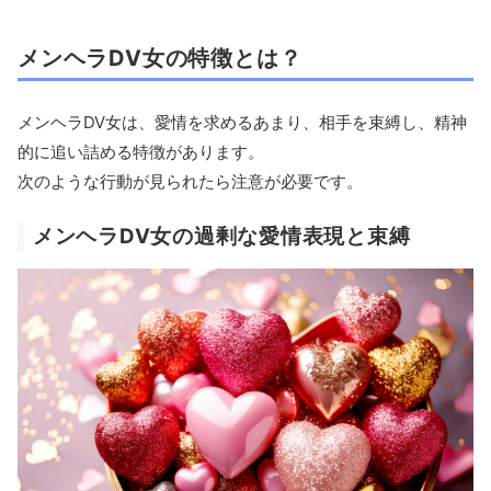
メンヘラDV女の特徴とは？
メンヘラDV女は、愛情を求めるあまり、相手を束縛し、精神
的に追い詰める特徴があります。
次のような行動が見られたら注意が必要です。
メンヘラDV女の過剰な愛情表現と束縛