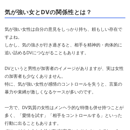
気が強い女とDVの関係性とは？
気が強い女性は自分の意見をしっかり持ち、頼もしい存在で
すよね。
しかし、気の強さが行き過ぎると、相手を精神的・肉体的に
追い詰めるDVにつながることもあります。
DVというと男性が加害者のイメージがありますが、実は女性
の加害者も少なくありません。
特に、気が強い女性が感情のコントロールを失うと、言葉の
暴力や束縛が激しくなるケースが多いのです。
一方で、DV気質の女性はメンヘラ的な特徴も併せ持つことが
多く、「愛情を試す」「相手をコントロールする」といった
行動に出ることもあります。