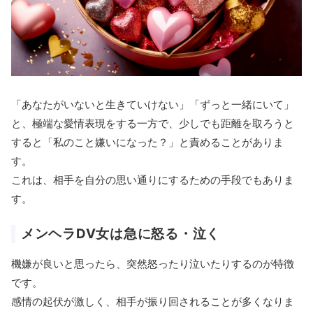
「あなたがいないと生きていけない」「ずっと一緒にいて」
と、極端な愛情表現をする一方で、少しでも距離を取ろうと
すると「私のこと嫌いになった？」と責めることがありま
す。
これは、相手を自分の思い通りにするための手段でもありま
す。
メンヘラDV女は急に怒る・泣く
機嫌が良いと思ったら、突然怒ったり泣いたりするのが特徴
です。
感情の起伏が激しく、相手が振り回されることが多くなりま