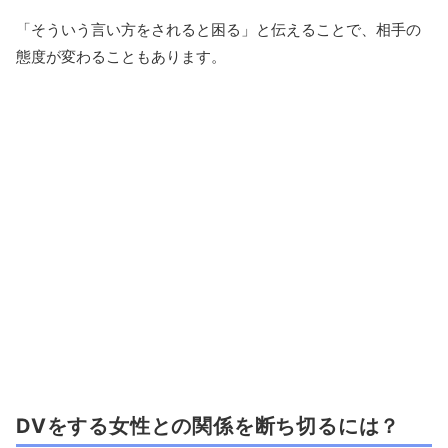
「そういう言い方をされると困る」と伝えることで、相手の
態度が変わることもあります。
DVをする女性との関係を断ち切るには？