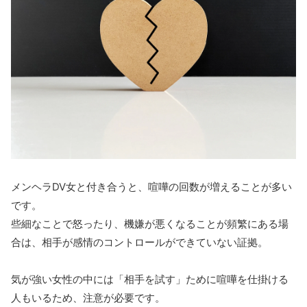
メンヘラDV女と付き合うと、喧嘩の回数が増えることが多い
です。
些細なことで怒ったり、機嫌が悪くなることが頻繁にある場
合は、相手が感情のコントロールができていない証拠。
気が強い女性の中には「相手を試す」ために喧嘩を仕掛ける
人もいるため、注意が必要です。