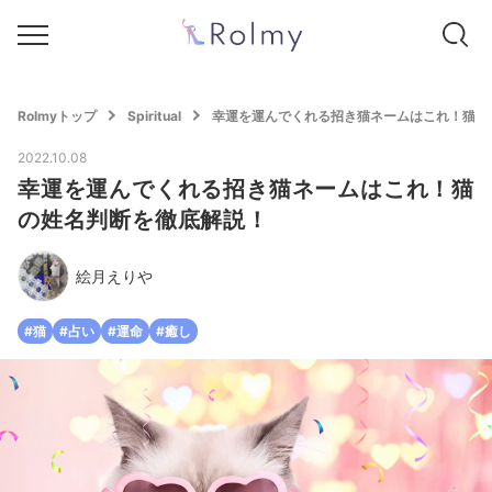
Rolmyトップ
Spiritual
幸運を運んでくれる招き猫ネームはこれ！猫の
2022.10.08
幸運を運んでくれる招き猫ネームはこれ！猫
の姓名判断を徹底解説！
絵月えりや
#猫
#占い
#運命
#癒し