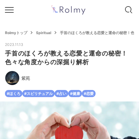
Rolmyトップ
Spiritual
手首のほくろが教える恋愛と運命の秘密！色々
2023.11.13
手首のほくろが教える恋愛と運命の秘密！
色々な角度からの深掘り解析
紫苑
#ほくろ
#スピリチュアル
#占い
#健康
#恋愛