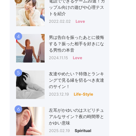
3
電話でできるゲーム20選！カ
ップル向けの遊びや心理テス
トを紹介
2022.02.02
Love
4
男は告白を振ったあとに後悔
する？振った相手を好きにな
る男性の本音
2024.11.15
Love
5
友達やめたい？特徴とランキ
ングで見る縁を切るべき友達
のサイン！
2023.12.19
Life-Style
6
左耳がかゆいのはスピリチュ
アルなサイン？夜の時間帯と
かゆい意味
2025.02.19
Spiritual