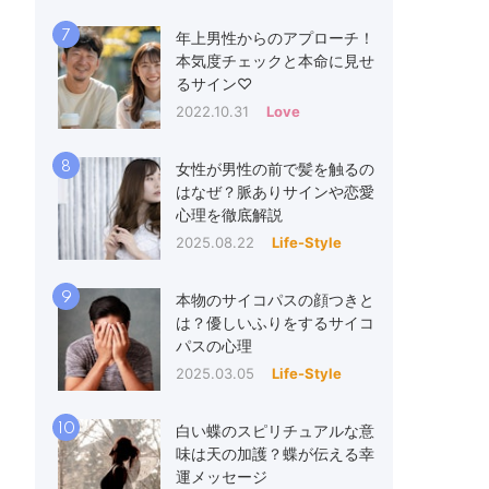
7
年上男性からのアプローチ！
本気度チェックと本命に見せ
るサイン♡
2022.10.31
Love
8
女性が男性の前で髪を触るの
はなぜ？脈ありサインや恋愛
心理を徹底解説
2025.08.22
Life-Style
9
本物のサイコパスの顔つきと
は？優しいふりをするサイコ
パスの心理
2025.03.05
Life-Style
10
白い蝶のスピリチュアルな意
味は天の加護？蝶が伝える幸
運メッセージ