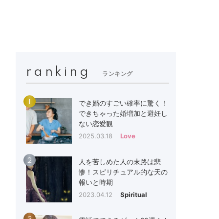
ranking
ランキング
1
でき婚のすごい確率に驚く！
できちゃった婚増加と避妊し
ない恋愛観
2025.03.18
Love
2
人を苦しめた人の末路は悲
惨！スピリチュアル的な天の
報いと時期
2023.04.12
Spiritual