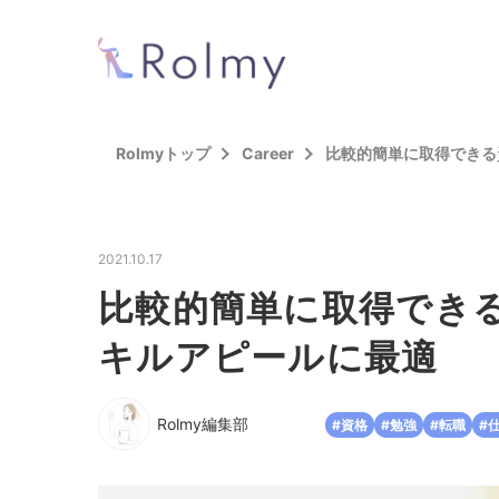
Rolmyトップ
Career
比較的簡単に取得できる
2021.10.17
比較的簡単に取得でき
キルアピールに最適
Rolmy編集部
#資格
#勉強
#転職
#