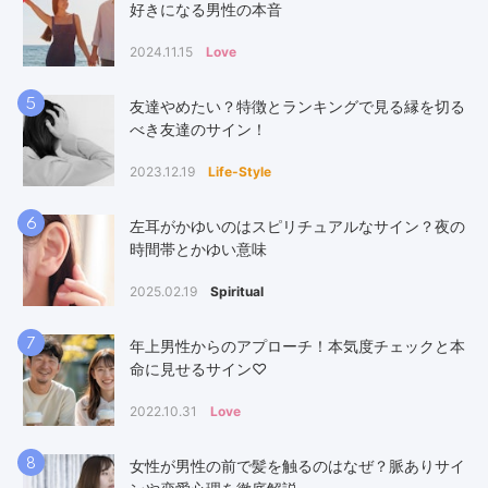
好きになる男性の本音
2024.11.15
Love
5
友達やめたい？特徴とランキングで見る縁を切る
べき友達のサイン！
2023.12.19
Life-Style
6
左耳がかゆいのはスピリチュアルなサイン？夜の
時間帯とかゆい意味
2025.02.19
Spiritual
7
年上男性からのアプローチ！本気度チェックと本
命に見せるサイン♡
2022.10.31
Love
8
女性が男性の前で髪を触るのはなぜ？脈ありサイ