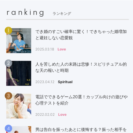
ranking
ランキング
1
でき婚のすごい確率に驚く！できちゃった婚増加
と避妊しない恋愛観
2025.03.18
Love
2
人を苦しめた人の末路は悲惨！スピリチュアル的
な天の報いと時期
2023.04.12
Spiritual
3
電話でできるゲーム20選！カップル向けの遊びや
心理テストを紹介
2022.02.02
Love
4
男は告白を振ったあとに後悔する？振った相手を