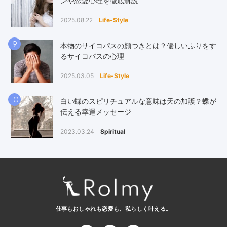
ンや恋愛心理を徹底解説
2025.08.22
Life-Style
9
本物のサイコパスの顔つきとは？優しいふりをす
るサイコパスの心理
2025.03.05
Life-Style
10
白い蝶のスピリチュアルな意味は天の加護？蝶が
伝える幸運メッセージ
2023.03.24
Spiritual
仕事もおしゃれも恋愛も、
私らしく叶える。