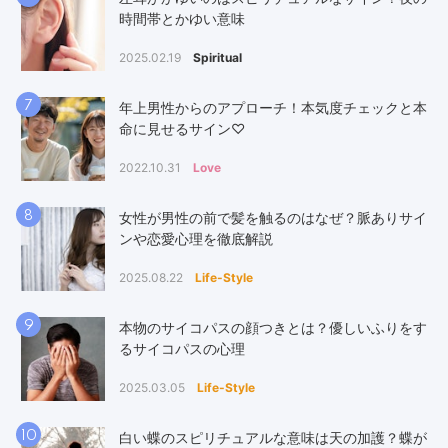
時間帯とかゆい意味
2025.02.19
Spiritual
7
年上男性からのアプローチ！本気度チェックと本
命に見せるサイン♡
2022.10.31
Love
8
女性が男性の前で髪を触るのはなぜ？脈ありサイ
ンや恋愛心理を徹底解説
2025.08.22
Life-Style
9
本物のサイコパスの顔つきとは？優しいふりをす
るサイコパスの心理
2025.03.05
Life-Style
10
白い蝶のスピリチュアルな意味は天の加護？蝶が