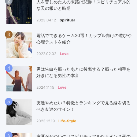
2
人を苦しめた人の末路は悲惨！スピリチュアル的
な天の報いと時期
2023.04.12
Spiritual
3
電話でできるゲーム20選！カップル向けの遊びや
心理テストを紹介
2022.02.02
Love
4
男は告白を振ったあとに後悔する？振った相手を
好きになる男性の本音
2024.11.15
Love
5
友達やめたい？特徴とランキングで見る縁を切る
べき友達のサイン！
2023.12.19
Life-Style
6
左耳がかゆいのはスピリチュアルなサイン？夜の