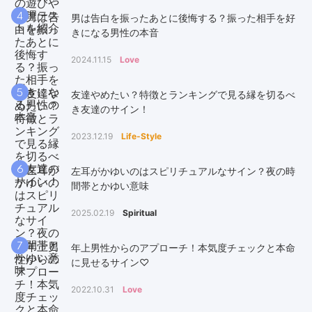
4
男は告白を振ったあとに後悔する？振った相手を好
きになる男性の本音
2024.11.15
Love
5
友達やめたい？特徴とランキングで見る縁を切るべ
き友達のサイン！
2023.12.19
Life-Style
6
左耳がかゆいのはスピリチュアルなサイン？夜の時
間帯とかゆい意味
2025.02.19
Spiritual
7
年上男性からのアプローチ！本気度チェックと本命
に見せるサイン♡
2022.10.31
Love