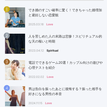
1
でき婚のすごい確率に驚く！できちゃった婚増加
と避妊しない恋愛観
2025.03.18
Love
2
人を苦しめた人の末路は悲惨！スピリチュアル的
な天の報いと時期
2023.04.12
Spiritual
3
電話でできるゲーム20選！カップル向けの遊びや
心理テストを紹介
2022.02.02
Love
4
男は告白を振ったあとに後悔する？振った相手を
好きになる男性の本音
2024.11.15
Love