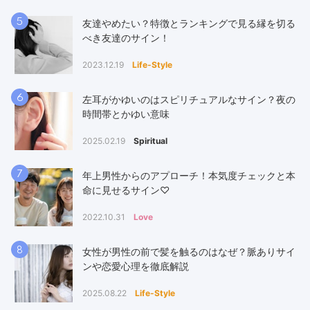
5
友達やめたい？特徴とランキングで見る縁を切る
べき友達のサイン！
2023.12.19
Life-Style
6
左耳がかゆいのはスピリチュアルなサイン？夜の
時間帯とかゆい意味
2025.02.19
Spiritual
7
年上男性からのアプローチ！本気度チェックと本
命に見せるサイン♡
2022.10.31
Love
8
女性が男性の前で髪を触るのはなぜ？脈ありサイ
ンや恋愛心理を徹底解説
2025.08.22
Life-Style