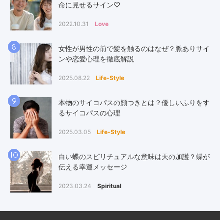
命に見せるサイン♡
2022.10.31
Love
8
女性が男性の前で髪を触るのはなぜ？脈ありサイ
ンや恋愛心理を徹底解説
2025.08.22
Life-Style
9
本物のサイコパスの顔つきとは？優しいふりをす
るサイコパスの心理
2025.03.05
Life-Style
10
白い蝶のスピリチュアルな意味は天の加護？蝶が
伝える幸運メッセージ
2023.03.24
Spiritual