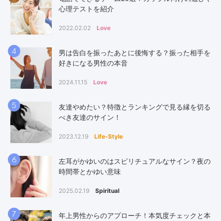
心理テストを紹介
2022.02.02
Love
4
男は告白を振ったあとに後悔する？振った相手を
好きになる男性の本音
2024.11.15
Love
5
友達やめたい？特徴とランキングで見る縁を切る
べき友達のサイン！
2023.12.19
Life-Style
6
左耳がかゆいのはスピリチュアルなサイン？夜の
時間帯とかゆい意味
2025.02.19
Spiritual
7
年上男性からのアプローチ！本気度チェックと本