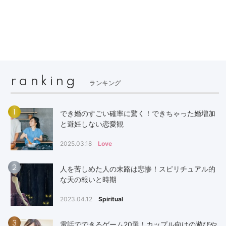
ranking
ランキング
1
でき婚のすごい確率に驚く！できちゃった婚増加
と避妊しない恋愛観
2025.03.18
Love
2
人を苦しめた人の末路は悲惨！スピリチュアル的
な天の報いと時期
2023.04.12
Spiritual
3
電話でできるゲーム20選！カップル向けの遊びや