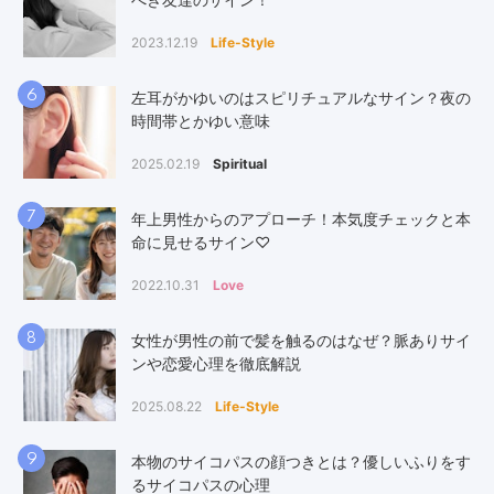
2023.12.19
Life-Style
6
左耳がかゆいのはスピリチュアルなサイン？夜の
時間帯とかゆい意味
2025.02.19
Spiritual
7
年上男性からのアプローチ！本気度チェックと本
命に見せるサイン♡
2022.10.31
Love
8
女性が男性の前で髪を触るのはなぜ？脈ありサイ
ンや恋愛心理を徹底解説
2025.08.22
Life-Style
9
本物のサイコパスの顔つきとは？優しいふりをす
るサイコパスの心理