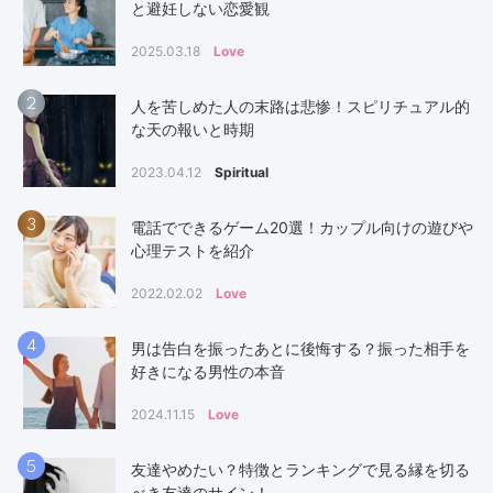
と避妊しない恋愛観
2025.03.18
Love
2
人を苦しめた人の末路は悲惨！スピリチュアル的
な天の報いと時期
2023.04.12
Spiritual
3
電話でできるゲーム20選！カップル向けの遊びや
心理テストを紹介
2022.02.02
Love
4
男は告白を振ったあとに後悔する？振った相手を
好きになる男性の本音
2024.11.15
Love
5
友達やめたい？特徴とランキングで見る縁を切る
べき友達のサイン！