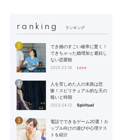
ranking
ランキング
1
でき婚のすごい確率に驚く！
できちゃった婚増加と避妊し
ない恋愛観
2025.03.18
Love
2
人を苦しめた人の末路は悲
惨！スピリチュアル的な天の
報いと時期
2023.04.12
Spiritual
3
電話でできるゲーム20選！カ
ップル向けの遊びや心理テス
トを紹介