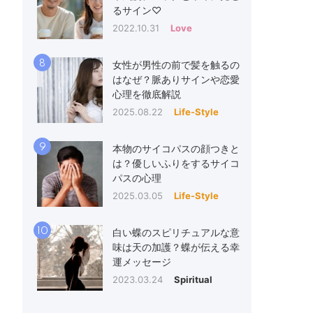
るサイン♡
2022.10.31
Love
8
女性が男性の前で髪を触るの
はなぜ？脈ありサインや恋愛
心理を徹底解説
2025.08.22
Life-Style
9
本物のサイコパスの顔つきと
は？優しいふりをするサイコ
パスの心理
2025.03.05
Life-Style
10
白い蝶のスピリチュアルな意
味は天の加護？蝶が伝える幸
運メッセージ
2023.03.24
Spiritual