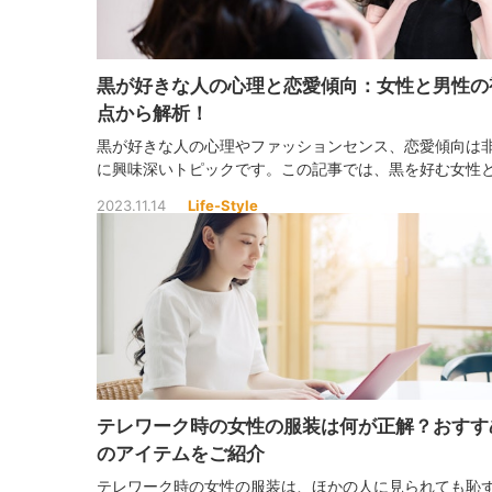
黒が好きな人の心理と恋愛傾向：女性と男性の
点から解析！
黒が好きな人の心理やファッションセンス、恋愛傾向は
に興味深いトピックです。この記事では、黒を好む女性
性の心理的特徴と、それが恋愛や人間関係にどのように
2023.11.14
Life-Style
するかを探求します。さらに、黒を好む人々のスピリチ
ルな側面や社会的な認識についても深堀りしていきます
テレワーク時の女性の服装は何が正解？おすす
のアイテムをご紹介
テレワーク時の女性の服装は、ほかの人に見られても恥