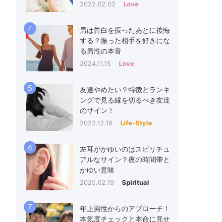
2022.02.02
Love
4
男は告白を振ったあとに後悔
する？振った相手を好きにな
る男性の本音
2024.11.15
Love
5
友達やめたい？特徴とランキ
ングで見る縁を切るべき友達
のサイン！
2023.12.19
Life-Style
6
左耳がかゆいのはスピリチュ
アルなサイン？夜の時間帯と
かゆい意味
2025.02.19
Spiritual
7
年上男性からのアプローチ！
本気度チェックと本命に見せ