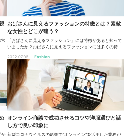
視
おばさんに見えるファッションの特徴とは？素敵
な女性とどこが違う？
非常
「おばさんに見えるファッション」には特徴があると知って
と男
いましたか？おばさんに見えるファッションには多くの特徴
影響
があるのです。本記事では、アパレル店員として多くの女性
2022.07.06
Fashion
ュア
と接してきた筆者が「おばさんに見えるファッション」を徹
。
底解説していきます。
め
オンライン商談で成功させるコツ♡洋服選びと話
し方で良い印象に
ずか
新型コロナウイルスの影響で“オンライン“を活用した業務が