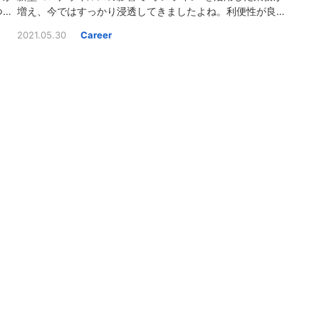
つつ
増え、今ではすっかり浸透してきましたよね。利便性が良
きる
く、ビジネスパーソンにとっては働き方に大きく変化が合っ
2021.05.30
Career
服装
たのではないでしょうか。今回は対面で話せない分良い印象
を残したいという方のために、コツを伝授していきたいと思
います。