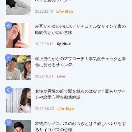
2023.12.19
Life-Style
6
左耳がかゆいのはスピリチュアルなサイン？夜の
時間帯とかゆい意味
2025.02.19
Spiritual
7
年上男性からのアプローチ！本気度チェックと本
命に見せるサイン♡
2022.10.31
Love
8
女性が男性の前で髪を触るのはなぜ？脈ありサイ
ンや恋愛心理を徹底解説
2025.08.22
Life-Style
9
本物のサイコパスの顔つきとは？優しいふりをす
るサイコパスの心理