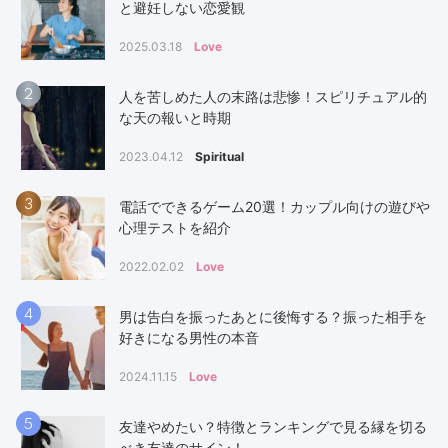
と避妊しない恋愛観
2025.03.18
Love
2
人を苦しめた人の末路は悲惨！スピリチュアル的
な天の報いと時期
2023.04.12
Spiritual
3
電話でできるゲーム20選！カップル向けの遊びや
心理テストを紹介
2022.02.02
Love
4
男は告白を振ったあとに後悔する？振った相手を
好きになる男性の本音
2024.11.15
Love
5
友達やめたい？特徴とランキングで見る縁を切る
べき友達のサイン！