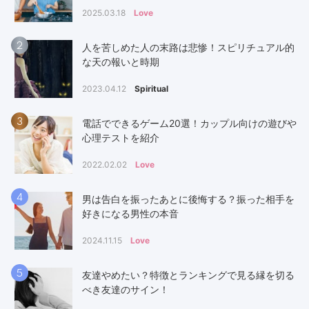
2025.03.18
Love
2
人を苦しめた人の末路は悲惨！スピリチュアル的
な天の報いと時期
2023.04.12
Spiritual
3
電話でできるゲーム20選！カップル向けの遊びや
心理テストを紹介
2022.02.02
Love
4
男は告白を振ったあとに後悔する？振った相手を
好きになる男性の本音
2024.11.15
Love
5
友達やめたい？特徴とランキングで見る縁を切る
べき友達のサイン！