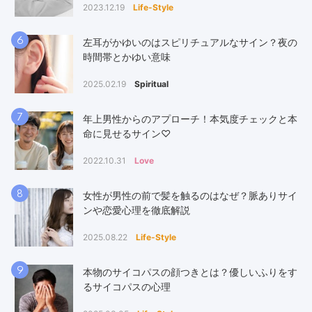
2023.12.19
Life-Style
6
左耳がかゆいのはスピリチュアルなサイン？夜の
時間帯とかゆい意味
2025.02.19
Spiritual
7
年上男性からのアプローチ！本気度チェックと本
命に見せるサイン♡
2022.10.31
Love
8
女性が男性の前で髪を触るのはなぜ？脈ありサイ
ンや恋愛心理を徹底解説
2025.08.22
Life-Style
9
本物のサイコパスの顔つきとは？優しいふりをす
るサイコパスの心理