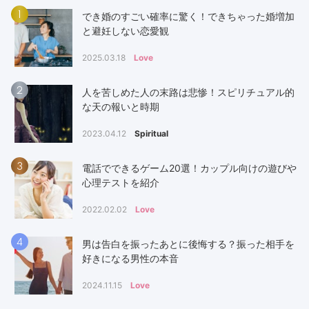
1
でき婚のすごい確率に驚く！できちゃった婚増加
と避妊しない恋愛観
2025.03.18
Love
2
人を苦しめた人の末路は悲惨！スピリチュアル的
な天の報いと時期
2023.04.12
Spiritual
3
電話でできるゲーム20選！カップル向けの遊びや
心理テストを紹介
2022.02.02
Love
4
男は告白を振ったあとに後悔する？振った相手を
好きになる男性の本音
2024.11.15
Love