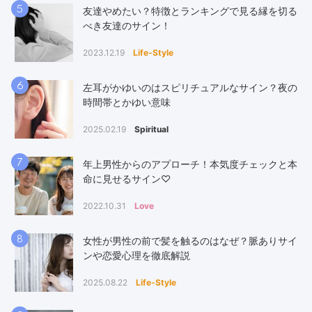
5
友達やめたい？特徴とランキングで見る縁を切る
べき友達のサイン！
2023.12.19
Life-Style
6
左耳がかゆいのはスピリチュアルなサイン？夜の
時間帯とかゆい意味
2025.02.19
Spiritual
7
年上男性からのアプローチ！本気度チェックと本
命に見せるサイン♡
2022.10.31
Love
8
女性が男性の前で髪を触るのはなぜ？脈ありサイ
ンや恋愛心理を徹底解説
2025.08.22
Life-Style