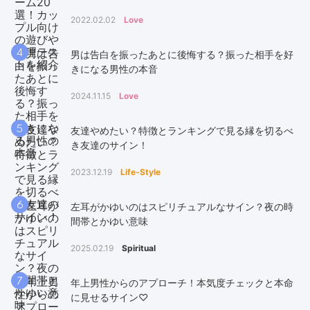
2022.02.02
Love
4
男は告白を振ったあとに後悔する？振った相手を好
きになる男性の本音
2024.11.15
Love
5
友達やめたい？特徴とランキングで見る縁を切るべ
き友達のサイン！
2023.12.19
Life-Style
6
左耳がかゆいのはスピリチュアルなサイン？夜の時
間帯とかゆい意味
2025.02.19
Spiritual
7
年上男性からのアプローチ！本気度チェックと本命
に見せるサイン♡