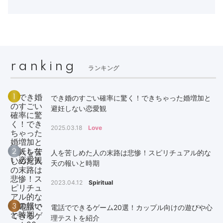
ranking
ランキング
1
でき婚のすごい確率に驚く！できちゃった婚増加と
避妊しない恋愛観
2025.03.18
Love
2
人を苦しめた人の末路は悲惨！スピリチュアル的な
天の報いと時期
2023.04.12
Spiritual
3
電話でできるゲーム20選！カップル向けの遊びや心
理テストを紹介