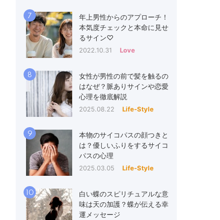
7
年上男性からのアプローチ！
本気度チェックと本命に見せ
るサイン♡
2022.10.31
Love
8
女性が男性の前で髪を触るの
はなぜ？脈ありサインや恋愛
心理を徹底解説
2025.08.22
Life-Style
9
本物のサイコパスの顔つきと
は？優しいふりをするサイコ
パスの心理
2025.03.05
Life-Style
10
白い蝶のスピリチュアルな意
味は天の加護？蝶が伝える幸
運メッセージ