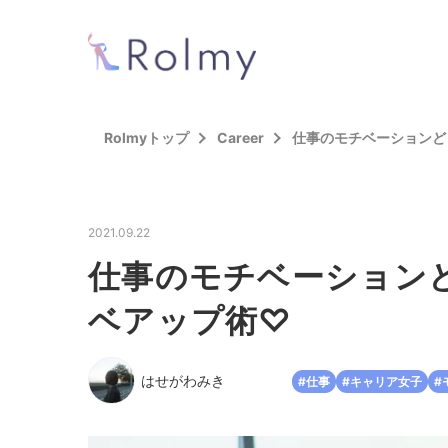
Rolmyトップ
Career
仕事のモチベーションど
2021.09.22
仕事のモチベーション
ベアップ術♡
はせがわみき
#仕事
#キャリア女子
#