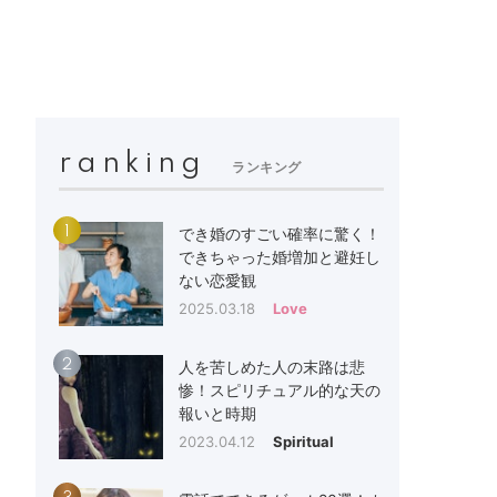
ranking
ランキング
1
でき婚のすごい確率に驚く！
できちゃった婚増加と避妊し
ない恋愛観
2025.03.18
Love
2
人を苦しめた人の末路は悲
惨！スピリチュアル的な天の
報いと時期
2023.04.12
Spiritual