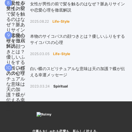
8
女性が男性の前で髪を触るのはなぜ？脈ありサイン
や恋愛心理を徹底解説
2025.08.22
Life-Style
9
本物のサイコパスの顔つきとは？優しいふりをする
サイコパスの心理
2025.03.05
Life-Style
10
白い蝶のスピリチュアルな意味は天の加護？蝶が伝
える幸運メッセージ
2023.03.24
Spiritual
仕事もおしゃれも恋愛も、
私らしく叶える。