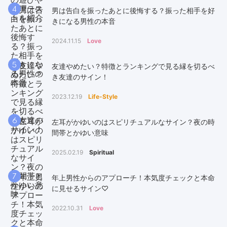
4
男は告白を振ったあとに後悔する？振った相手を好
きになる男性の本音
2024.11.15
Love
5
友達やめたい？特徴とランキングで見る縁を切るべ
き友達のサイン！
2023.12.19
Life-Style
6
左耳がかゆいのはスピリチュアルなサイン？夜の時
間帯とかゆい意味
2025.02.19
Spiritual
7
年上男性からのアプローチ！本気度チェックと本命
に見せるサイン♡
2022.10.31
Love