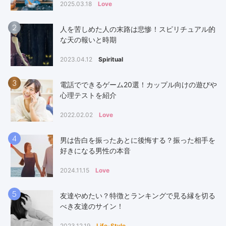
2025.03.18
Love
2
人を苦しめた人の末路は悲惨！スピリチュアル的
な天の報いと時期
2023.04.12
Spiritual
3
電話でできるゲーム20選！カップル向けの遊びや
心理テストを紹介
2022.02.02
Love
4
男は告白を振ったあとに後悔する？振った相手を
好きになる男性の本音
2024.11.15
Love
5
友達やめたい？特徴とランキングで見る縁を切る
べき友達のサイン！
2023.12.19
Life-Style