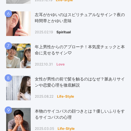
6
左耳がかゆいのはスピリチュアルなサイン？夜の
時間帯とかゆい意味
2025.02.19
Spiritual
7
年上男性からのアプローチ！本気度チェックと本
命に見せるサイン♡
2022.10.31
Love
8
女性が男性の前で髪を触るのはなぜ？脈ありサイ
ンや恋愛心理を徹底解説
2025.08.22
Life-Style
9
本物のサイコパスの顔つきとは？優しいふりをす
るサイコパスの心理
2025.03.05
Life-Style