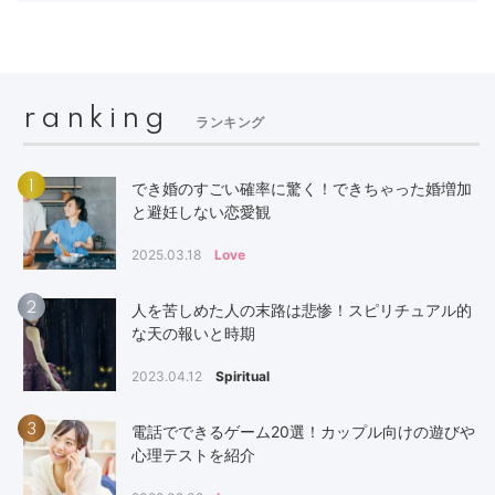
ranking
ランキング
1
でき婚のすごい確率に驚く！できちゃった婚増加
と避妊しない恋愛観
2025.03.18
Love
2
人を苦しめた人の末路は悲惨！スピリチュアル的
な天の報いと時期
2023.04.12
Spiritual
3
電話でできるゲーム20選！カップル向けの遊びや
心理テストを紹介