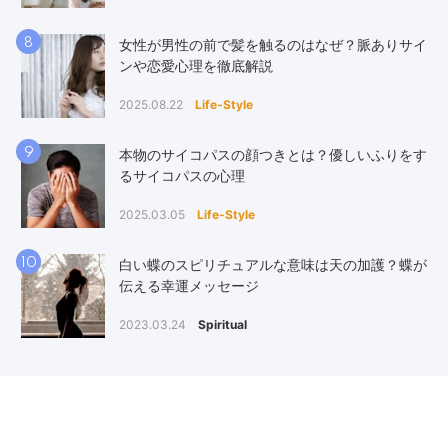
8
女性が男性の前で髪を触るのはなぜ？脈ありサイ
ンや恋愛心理を徹底解説
2025.08.22
Life-Style
9
本物のサイコパスの顔つきとは？優しいふりをす
るサイコパスの心理
2025.03.05
Life-Style
10
白い蝶のスピリチュアルな意味は天の加護？蝶が
伝える幸運メッセージ
2023.03.24
Spiritual