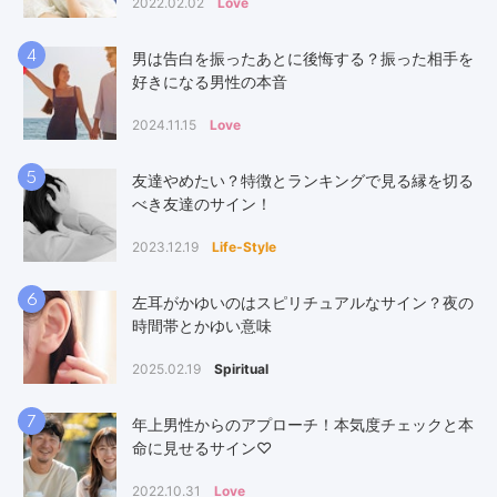
2022.02.02
Love
4
男は告白を振ったあとに後悔する？振った相手を
好きになる男性の本音
2024.11.15
Love
5
友達やめたい？特徴とランキングで見る縁を切る
べき友達のサイン！
2023.12.19
Life-Style
6
左耳がかゆいのはスピリチュアルなサイン？夜の
時間帯とかゆい意味
2025.02.19
Spiritual
7
年上男性からのアプローチ！本気度チェックと本
命に見せるサイン♡
2022.10.31
Love